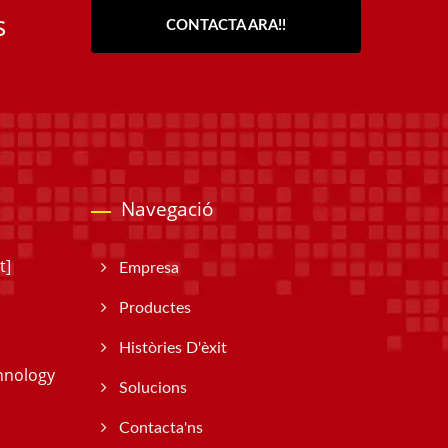
s
CONTACTA ARA!!
Navegació
t]
Empresa
Productes
Històries D'èxit
hnology
Solucions
Contacta'ns