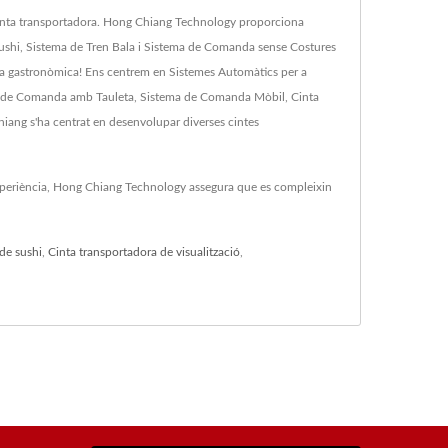
a cinta transportadora. Hong Chiang Technology proporciona
e Sushi, Sistema de Tren Bala i Sistema de Comanda sense Costures
cia gastronòmica! Ens centrem en Sistemes Automàtics per a
ema de Comanda amb Tauleta, Sistema de Comanda Mòbil, Cinta
hiang s'ha centrat en desenvolupar diverses cintes
experiència, Hong Chiang Technology assegura que es compleixin
de sushi
,
Cinta transportadora de visualització
,