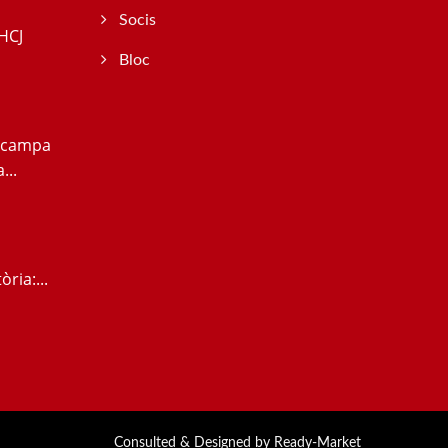
Socis
HCJ
Bloc
scampa
...
ria:...
Consulted & Designed by
Ready-Market