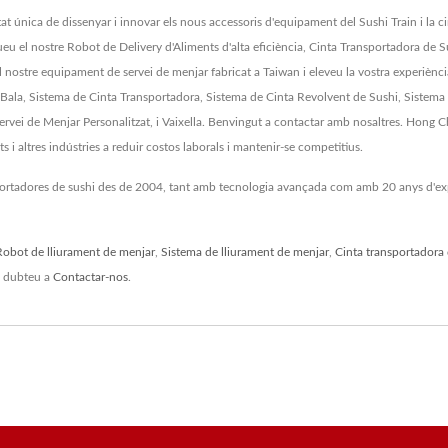
at única de dissenyar i innovar els nous accessoris d'equipament del Sushi Train i l
gueu el nostre Robot de Delivery d'Aliments d'alta eficiència, Cinta Transportadora d
l nostre equipament de servei de menjar fabricat a Taiwan i eleveu la vostra experièn
en Bala, Sistema de Cinta Transportadora, Sistema de Cinta Revolvent de Sushi, Sist
rvei de Menjar Personalitzat, i Vaixella. Benvingut a contactar amb nosaltres. Hong C
s i altres indústries a reduir costos laborals i mantenir-se competitius.
nsportadores de sushi des de 2004, tant amb tecnologia avançada com amb 20 anys d'
Robot de lliurament de menjar
,
Sistema de lliurament de menjar
,
Cinta transportadora 
o dubteu a
Contactar-nos
.