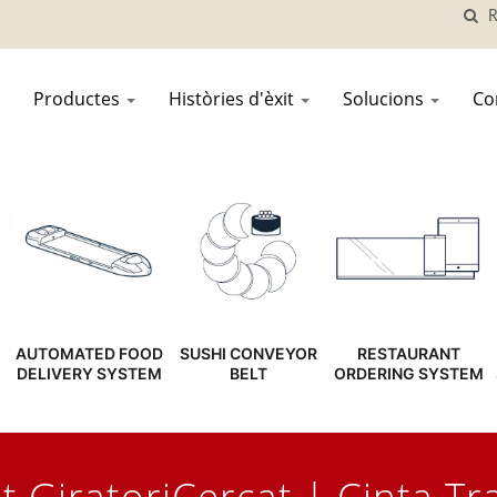
Productes
Històries d'èxit
Solucions
Co
AUTOMATED FOOD
SUSHI CONVEYOR
RESTAURANT
DELIVERY SYSTEM
BELT
ORDERING SYSTEM
t GiratoriCercat | Cinta T