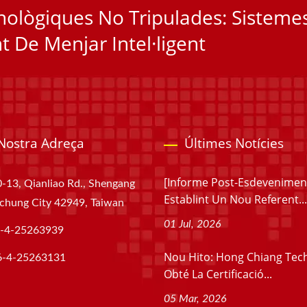
ològiques No Tripulades: Sisteme
 De Menjar Intel·ligent
Nostra Adreça
Últimes Notícies
[Informe Post-Esdevenimen
-13, Qianliao Rd., Shengang
Establint Un Nou Referent...
aichung City 42949, Taiwan
01 Jul, 2026
-4-25263939
Nou Hito: Hong Chiang Tec
6-4-25263131
Obté La Certificació...
05 Mar, 2026