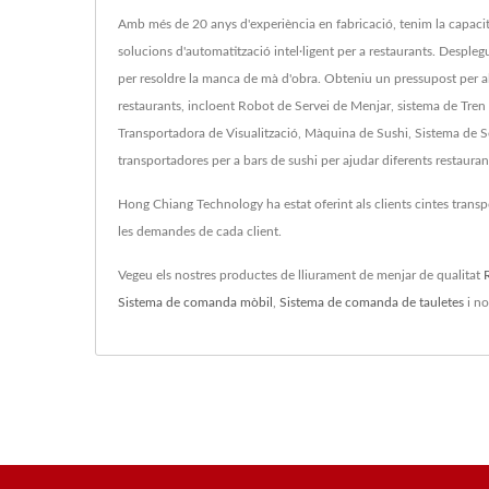
Amb més de 20 anys d'experiència en fabricació, tenim la capacit
solucions d'automatització intel·ligent per a restaurants. Desple
per resoldre la manca de mà d'obra. Obteniu un pressupost per a
restaurants, incloent Robot de Servei de Menjar, sistema de Tr
Transportadora de Visualització, Màquina de Sushi, Sistema de Se
transportadores per a bars de sushi per ajudar diferents restaurant
Hong Chiang Technology ha estat oferint als clients cintes tra
les demandes de cada client.
Vegeu els nostres productes de lliurament de menjar de qualitat
Sistema de comanda mòbil
,
Sistema de comanda de tauletes
i n