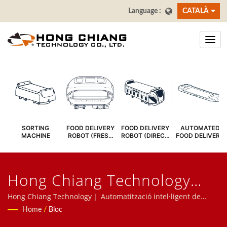
CATALÀ
SORTING
FOOD DELIVERY
FOOD DELIVERY
AUTOMATED
MACHINE
ROBOT (FRESH
ROBOT (DIRECT
FOOD DELIVERY
COVER)
SERVE)
SYSTEM
Hong Chiang Technology
Co., LTD
Hong Chiang Technology｜ Automatització intel·ligent de
restaurants - Robot de lliurament de menjar, cinta
Home
/
Bloc
transportadora de sushi, cinta transportadora de menjar,