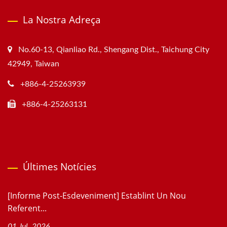
La Nostra Adreça
No.60-13, Qianliao Rd., Shengang Dist., Taichung City
42949, Taiwan
+886-4-25263939
+886-4-25263131
Últimes Notícies
[Informe Post-Esdeveniment] Establint Un Nou
Referent...
01 Jul, 2026