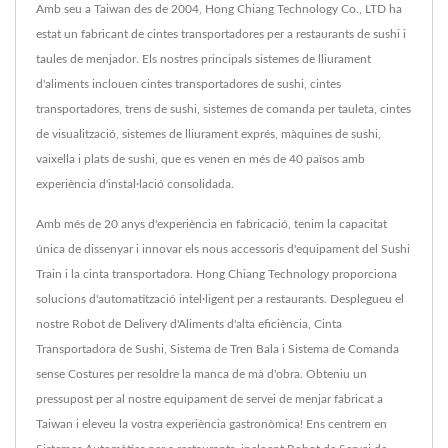
Amb seu a Taiwan des de 2004, Hong Chiang Technology Co., LTD ha
estat un fabricant de cintes transportadores per a restaurants de sushi i
taules de menjador. Els nostres principals sistemes de lliurament
d'aliments inclouen cintes transportadores de sushi, cintes
transportadores, trens de sushi, sistemes de comanda per tauleta, cintes
de visualització, sistemes de lliurament exprés, màquines de sushi,
vaixella i plats de sushi, que es venen en més de 40 països amb
experiència d'instal·lació consolidada.
Amb més de 20 anys d'experiència en fabricació, tenim la capacitat
única de dissenyar i innovar els nous accessoris d'equipament del Sushi
Train i la cinta transportadora. Hong Chiang Technology proporciona
solucions d'automatització intel·ligent per a restaurants. Desplegueu el
nostre Robot de Delivery d'Aliments d'alta eficiència, Cinta
Transportadora de Sushi, Sistema de Tren Bala i Sistema de Comanda
sense Costures per resoldre la manca de mà d'obra. Obteniu un
pressupost per al nostre equipament de servei de menjar fabricat a
Taiwan i eleveu la vostra experiència gastronòmica! Ens centrem en