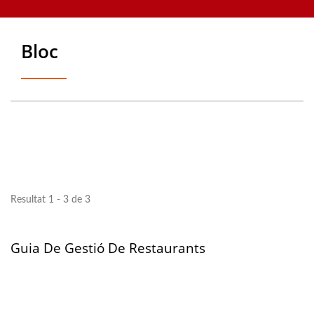
robots per a restaurants, sistema de comanda amb tauleta,
quioscs de comanda automàtica, equip de tren de sushi
Bloc
Resultat 1 - 3 de 3
Guia De Gestió De Restaurants