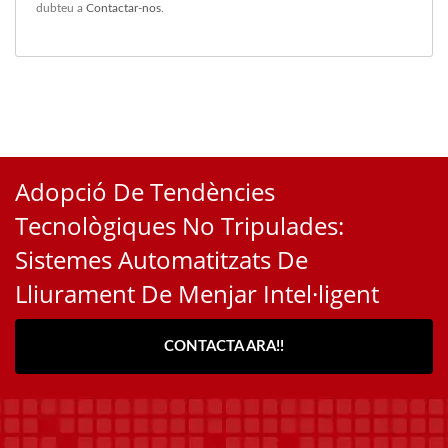
dubteu a
Contactar-nos
.
Adopció De Tendències
Tecnològiques No Tripulades:
Sistemes Automatitzats De
Lliurament De Menjar Intel·ligent
CONTACTA ARA!!