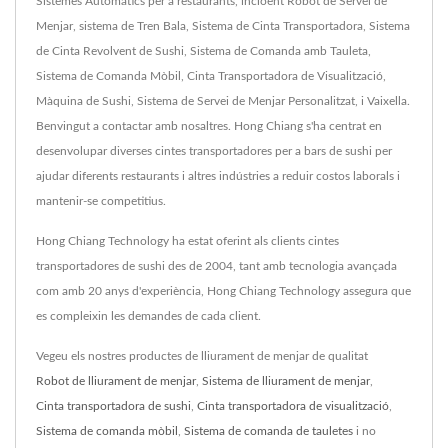
Sistemes Automàtics per a restaurants, incloent Robot de Servei de
Menjar, sistema de Tren Bala, Sistema de Cinta Transportadora, Sistema
de Cinta Revolvent de Sushi, Sistema de Comanda amb Tauleta,
Sistema de Comanda Mòbil, Cinta Transportadora de Visualització,
Màquina de Sushi, Sistema de Servei de Menjar Personalitzat, i Vaixella.
Benvingut a contactar amb nosaltres. Hong Chiang s'ha centrat en
desenvolupar diverses cintes transportadores per a bars de sushi per
ajudar diferents restaurants i altres indústries a reduir costos laborals i
mantenir-se competitius.
Hong Chiang Technology ha estat oferint als clients cintes
transportadores de sushi des de 2004, tant amb tecnologia avançada
com amb 20 anys d'experiència, Hong Chiang Technology assegura que
es compleixin les demandes de cada client.
Vegeu els nostres productes de lliurament de menjar de qualitat
Robot de lliurament de menjar
,
Sistema de lliurament de menjar
,
Cinta transportadora de sushi
,
Cinta transportadora de visualització
,
Sistema de comanda mòbil
,
Sistema de comanda de tauletes
i no