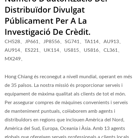
Distribuïdor Divulgat
Públicament Per A La
Investigació De Crèdit.
CH528、JP661、JP8556、SG741、TA114、AU913、
AU914、ES221、UK114、US815、US816、CL361、
MX249、
Hong Chiang és reconegut a nivell mundial, operant en més
de 35 països. La nostra missió és proporcionar serveis i
equipament de màxima qualitat als clients de tot el món.
Per assegurar compres de màquines convenients i serveis
de manteniment puntuals, col·laborem amb agents i
distribuïdors en regions que inclouen Amèrica del Nord,
Amèrica del Sud, Europa, Oceania i Àsia. Amb 13 agents
globals que ofereixen serveis professionals a clients locals,