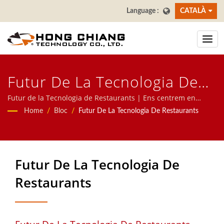
CATALÀ
Futur De La Tecnologia De
Restaurants | Fabricant De
Futur de la Tecnologia de Restaurants | Ens centrem en
Sistemes Automàtics per a restaurants, incloent Robot de
Home
/
Bloc
/
Futur De La Tecnologia De Restaurants
Cintes Transportadores De
Servei de Menjar, sistema de Tren Bala, Sistema de Cinta
Transportadora, Sistema de Cinta Revolvent de Sushi, Sistema
Sushi De Taiwan | Hong
de Comanda amb Tauleta, Sistema de Comanda Mòbil, Cinta
Chiang
de Visualització, Màquina de Sushi, Sistema de Servei de
Futur De La Tecnologia De
Menjar Personalitzat, i Vaixella. Benvingut a contactar amb
Restaurants
nosaltres.