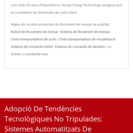
com amb 20 anys d'experiència, Hong Chiang Technology assegura que
es compleixin les demandes de cada client.
Vegeu els nostres productes de lliurament de menjar de qualitat
Robot de lliurament de menjar
,
Sistema de lliurament de menjar
,
Cinta transportadora de sushi
,
Cinta transportadora de visualització
,
Sistema de comanda mòbil
,
Sistema de comanda de tauletes
i no
dubteu a
Contactar-nos
.
Adopció De Tendències
Tecnològiques No Tripulades:
Sistemes Automatitzats De