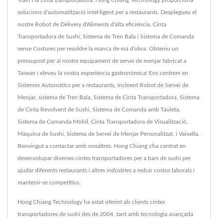
Train i la cinta transportadora. Hong Chiang Technology proporciona
solucions d'automatització intel·ligent per a restaurants. Desplegueu el
nostre Robot de Delivery d'Aliments d'alta eficiència, Cinta
Transportadora de Sushi, Sistema de Tren Bala i Sistema de Comanda
sense Costures per resoldre la manca de mà d'obra. Obteniu un
pressupost per al nostre equipament de servei de menjar fabricat a
Taiwan i eleveu la vostra experiència gastronòmica! Ens centrem en
Sistemes Automàtics per a restaurants, incloent Robot de Servei de
Menjar, sistema de Tren Bala, Sistema de Cinta Transportadora, Sistema
de Cinta Revolvent de Sushi, Sistema de Comanda amb Tauleta,
Sistema de Comanda Mòbil, Cinta Transportadora de Visualització,
Màquina de Sushi, Sistema de Servei de Menjar Personalitzat, i Vaixella.
Benvingut a contactar amb nosaltres. Hong Chiang s'ha centrat en
desenvolupar diverses cintes transportadores per a bars de sushi per
ajudar diferents restaurants i altres indústries a reduir costos laborals i
mantenir-se competitius.
Hong Chiang Technology ha estat oferint als clients cintes
transportadores de sushi des de 2004, tant amb tecnologia avançada