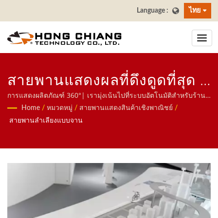
ไทย
สายพานแสดงผลที่ดึงดูดที่สุด |
ผู้ผลิตสายพานลำเลียงซูชิ
การแสดงผลิตภัณฑ์ 360°| เรามุ่งเน้นไปที่ระบบอัตโนมัติสำหรับร้าน
อาหาร รวมถึงหุ่นยนต์ส่งอาหาร ระบบรถไฟความเร็วสูง ระบบ
Home
/
หมวดหมู่
/
สายพานแสดงสินค้าเชิงพาณิชย์
/
สำหรับร้านอาหารและการรับ
สายพานลำเลียง ระบบสายพานซูชิหมุน ระบบสั่งอาหารผ่านแท็บเล็ต
สายพานลำเลียงแบบจาน
ระบบสั่งอาหารผ่านมือถือ สายพานแสดงผล เครื่องซูชิ ระบบส่งอาหาร
ประทานอาหาร | ฮงเจียง
ที่ปรับแต่งได้ และเครื่องใช้บนโต๊ะ ยินดีติดต่อเรา.