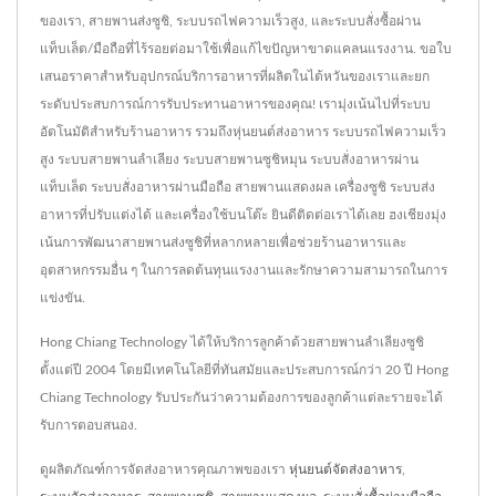
ของเรา, สายพานส่งซูชิ, ระบบรถไฟความเร็วสูง, และระบบสั่งซื้อผ่าน
แท็บเล็ต/มือถือที่ไร้รอยต่อมาใช้เพื่อแก้ไขปัญหาขาดแคลนแรงงาน. ขอใบ
เสนอราคาสำหรับอุปกรณ์บริการอาหารที่ผลิตในไต้หวันของเราและยก
ระดับประสบการณ์การรับประทานอาหารของคุณ! เรามุ่งเน้นไปที่ระบบ
อัตโนมัติสำหรับร้านอาหาร รวมถึงหุ่นยนต์ส่งอาหาร ระบบรถไฟความเร็ว
สูง ระบบสายพานลำเลียง ระบบสายพานซูชิหมุน ระบบสั่งอาหารผ่าน
แท็บเล็ต ระบบสั่งอาหารผ่านมือถือ สายพานแสดงผล เครื่องซูชิ ระบบส่ง
อาหารที่ปรับแต่งได้ และเครื่องใช้บนโต๊ะ ยินดีติดต่อเราได้เลย ฮงเชียงมุ่ง
เน้นการพัฒนาสายพานส่งซูชิที่หลากหลายเพื่อช่วยร้านอาหารและ
อุตสาหกรรมอื่น ๆ ในการลดต้นทุนแรงงานและรักษาความสามารถในการ
แข่งขัน.
Hong Chiang Technology ได้ให้บริการลูกค้าด้วยสายพานลำเลียงซูชิ
ตั้งแต่ปี 2004 โดยมีเทคโนโลยีที่ทันสมัยและประสบการณ์กว่า 20 ปี Hong
Chiang Technology รับประกันว่าความต้องการของลูกค้าแต่ละรายจะได้
รับการตอบสนอง.
ดูผลิตภัณฑ์การจัดส่งอาหารคุณภาพของเรา
หุ่นยนต์จัดส่งอาหาร
,