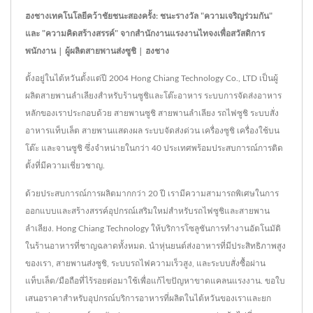
ฮงชางเทคโนโลยีคว้าชัยชนะสองครั้ง: ชนะรางวัล "ความเจริญร่วมกัน"
และ "ความคิดสร้างสรรค์" จากสำนักงานแรงงานไทจงเพื่อสวัสดิการ
พนักงาน | ผู้ผลิตสายพานส่งซูชิ | ฮงชาง
ตั้งอยู่ในไต้หวันตั้งแต่ปี 2004 Hong Chiang Technology Co., LTD เป็นผู้
ผลิตสายพานลำเลียงสำหรับร้านซูชิและโต๊ะอาหาร ระบบการจัดส่งอาหาร
หลักของเราประกอบด้วย สายพานซูชิ สายพานลำเลียง รถไฟซูชิ ระบบสั่ง
อาหารแท็บเล็ต สายพานแสดงผล ระบบจัดส่งด่วน เครื่องซูชิ เครื่องใช้บน
โต๊ะ และจานซูชิ ซึ่งจำหน่ายในกว่า 40 ประเทศพร้อมประสบการณ์การติด
ตั้งที่มีความเชี่ยวชาญ.
ด้วยประสบการณ์การผลิตมากกว่า 20 ปี เรามีความสามารถพิเศษในการ
ออกแบบและสร้างสรรค์อุปกรณ์เสริมใหม่สำหรับรถไฟซูชิและสายพาน
ลำเลียง. Hong Chiang Technology ให้บริการโซลูชันการทำงานอัตโนมัติ
ในร้านอาหารที่ชาญฉลาดทั้งหมด. นำหุ่นยนต์ส่งอาหารที่มีประสิทธิภาพสูง
ของเรา, สายพานส่งซูชิ, ระบบรถไฟความเร็วสูง, และระบบสั่งซื้อผ่าน
แท็บเล็ต/มือถือที่ไร้รอยต่อมาใช้เพื่อแก้ไขปัญหาขาดแคลนแรงงาน. ขอใบ
เสนอราคาสำหรับอุปกรณ์บริการอาหารที่ผลิตในไต้หวันของเราและยก