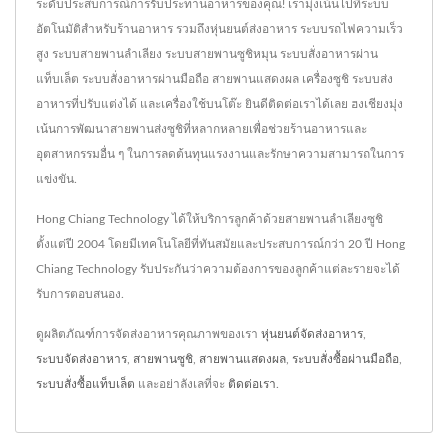
ระดับประสบการณ์การรับประทานอาหารของคุณ! เรามุ่งเน้นไปที่ระบบ
อัตโนมัติสำหรับร้านอาหาร รวมถึงหุ่นยนต์ส่งอาหาร ระบบรถไฟความเร็ว
สูง ระบบสายพานลำเลียง ระบบสายพานซูชิหมุน ระบบสั่งอาหารผ่าน
แท็บเล็ต ระบบสั่งอาหารผ่านมือถือ สายพานแสดงผล เครื่องซูชิ ระบบส่ง
อาหารที่ปรับแต่งได้ และเครื่องใช้บนโต๊ะ ยินดีติดต่อเราได้เลย ฮงเชียงมุ่ง
เน้นการพัฒนาสายพานส่งซูชิที่หลากหลายเพื่อช่วยร้านอาหารและ
อุตสาหกรรมอื่น ๆ ในการลดต้นทุนแรงงานและรักษาความสามารถในการ
แข่งขัน.
Hong Chiang Technology ได้ให้บริการลูกค้าด้วยสายพานลำเลียงซูชิ
ตั้งแต่ปี 2004 โดยมีเทคโนโลยีที่ทันสมัยและประสบการณ์กว่า 20 ปี Hong
Chiang Technology รับประกันว่าความต้องการของลูกค้าแต่ละรายจะได้
รับการตอบสนอง.
ดูผลิตภัณฑ์การจัดส่งอาหารคุณภาพของเรา
หุ่นยนต์จัดส่งอาหาร
,
ระบบจัดส่งอาหาร
,
สายพานซูชิ
,
สายพานแสดงผล
,
ระบบสั่งซื้อผ่านมือถือ
,
ระบบสั่งซื้อแท็บเล็ต
และอย่าลังเลที่จะ
ติดต่อเรา
.