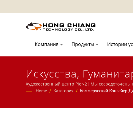
Компания
Продукты
Истории у
Искусства, Гуманит
Новый Стиль Конвей
Художественный центр Pier-2| Мы сосредоточены н
конвейерную систему, систему вращающегося суши
Home
/
Категория
/
Коммерческий Конвейер Д
Художественном Цен
индивидуализированную систему доставки еды и по
Суши В Ресторанах 