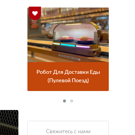
 Еды
Система Доставки Еды
Ро
Поездами
Свяжитесь с нами