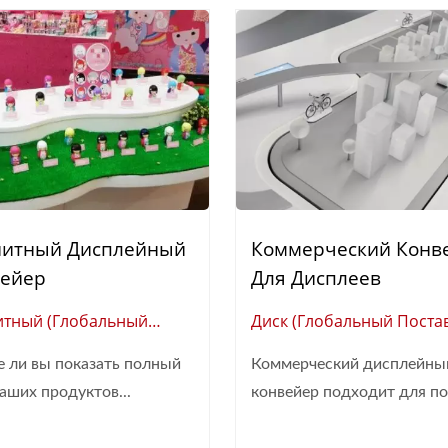
нитный Дисплейный
Коммерческий Конв
ейер
Для Дисплеев
итный (Глобальный
Диск (Глобальный Пост
авщик Умной
Умной Автоматизации
е ли вы показать полный
Коммерческий дисплейны
атизации Ресторанов)
Ресторанов)
аших продуктов...
конвейер подходит для поч