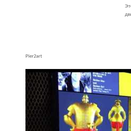
Эт
дв
Pier2art