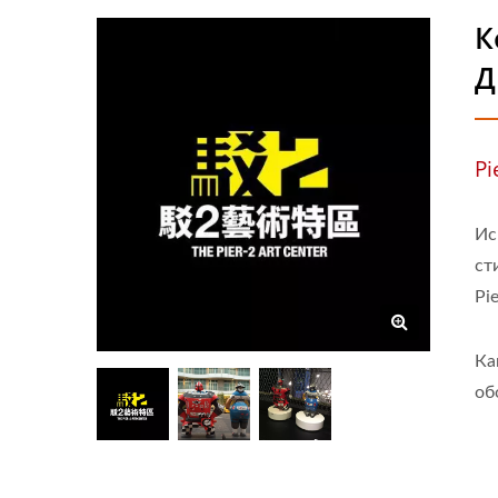
К
Д
Pi
Ис
ст
Pie
Ка
об