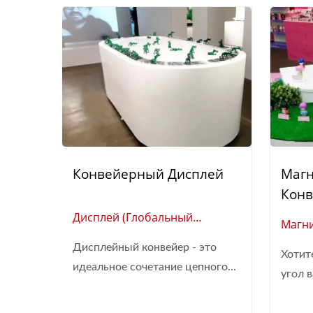
Конвейерный Дисплей
Маг
Конв
Дисплей (Глобальный
Магн
Поставщик Умной
Пост
Дисплейный конвейер - это
Автоматизации Ресторанов)
Хотит
Автом
идеальное сочетание цепного...
угол в