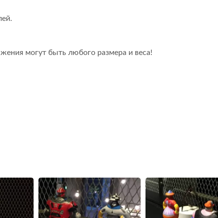
лей.
ажения могут быть любого размера и веса!
стема Доставки Еды
Робот Для Доставки
Поездами
(пулевой Поезд)