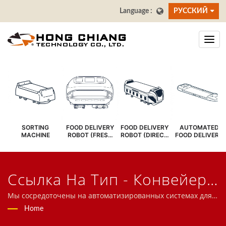
РУССКИЙ
SORTING
FOOD DELIVERY
FOOD DELIVERY
AUTOMATED
MACHINE
ROBOT (FRESH
ROBOT (DIRECT
FOOD DELIVERY
COVER)
SERVE)
SYSTEM
Ссылка На Тип - Конвейер
Суши С Горячей И
Мы сосредоточены на автоматизированных системах для
ресторанов, включая робота для доставки еды, систему
Home
Холодной СистемойПоиск |
скоростного поезда, конвейерную систему, систему