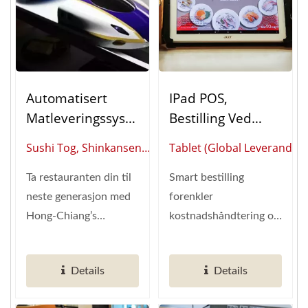
Automatisert
IPad POS,
Matleveringssyste
Bestilling Ved
M Shinkansen
Bordet
Sushi Tog, Shinkansen
Tablet (Global Leverandør
(Sushi Tog)
(Bordbestillingssy
(Global Leverandør Av
Av Smart
Stem)
Ta restauranten din til
Smart bestilling
Smart
Restaurantautomatisering
neste generasjon med
forenkler
Restaurantautomatisering)
Hong-Chiang’s
kostnadshåndtering og
automatiserte sushi-
gir enkel kontroll over
togsystem....
markedsdata.
Details
Details
HongChiang...