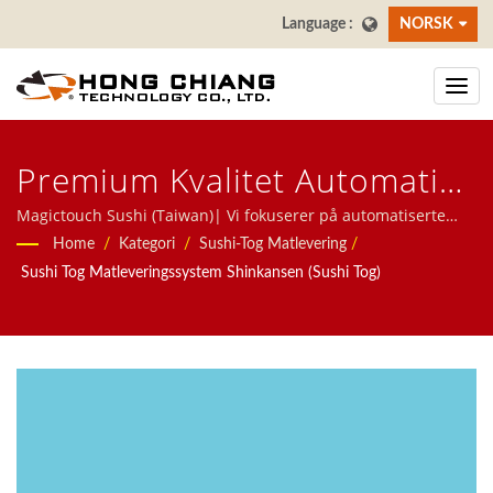
NORSK
Premium Kvalitet Automatisk
Restaurant Mat Express
Magictouch Sushi (Taiwan)| Vi fokuserer på automatiserte
systemer for restauranter, inkludert matleveringsrobot,
Home
/
Kategori
/
Sushi-Tog Matlevering
/
Leveringssystem |
høyhastighetstogsystem, transportbåndsystem, roterende
Sushi Tog Matleveringssystem Shinkansen (Sushi Tog)
sushi-båndsystem, nettbrettbestillingssystem,
Restaurant & Spisesteder
mobilbestillingssystem, visningskonveyor, sushi-maskin,
Sushi Transportbånd
tilpasset matleveringssystem og servise. Velkommen til å
kontakte oss.
Produsent | Hong Chiang