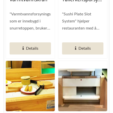
Em
"Varmtvannsforsyningssystemet",
"Sushi Plate Slot
som er innebygd i
System" hjelper
snurretoppen, bruker
restauranten med å
et digitalt
holde bordet ryddig.
termostatisk...
For å redusere...
Details
Details