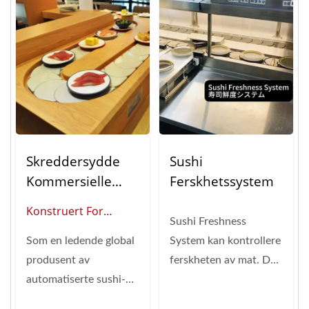
Skreddersydde
Sushi
Kommersielle
Ferskhetssystem
Sushi
Konstruert For
Transportbåndsys
Sushi Freshness
Høyvolum Servering:
Temer:
Som en ledende global
System kan kontrollere
Feltprøvde
Automatiserte
produsent av
ferskheten av mat. Det
Automatiserte Sushi
Matleveringsløsni
automatiserte sushi-
vil skille ut maten som
Transportbåndsystemer
Nger
bånd med over 20 års
har vært...