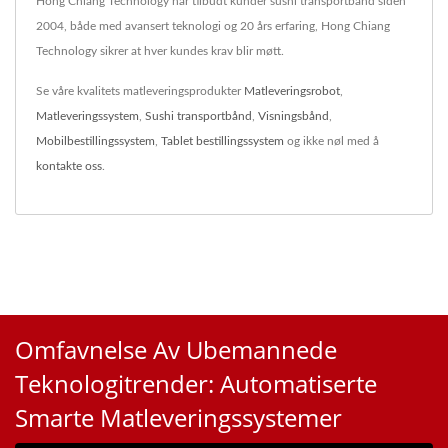
Hong Chiang Technology har tilbudt kunder sushi transportbånd siden
2004, både med avansert teknologi og 20 års erfaring, Hong Chiang
Technology sikrer at hver kundes krav blir møtt.
Se våre kvalitets matleveringsprodukter
Matleveringsrobot
,
Matleveringssystem
,
Sushi transportbånd
,
Visningsbånd
,
Mobilbestillingssystem
,
Tablet bestillingssystem
og ikke nøl med å
kontakte oss
.
Omfavnelse Av Ubemannede
Teknologitrender: Automatiserte
Smarte Matleveringssystemer