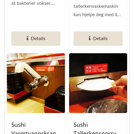
at bakterier vokser.
tallerkenvaskemaskin
Gjør teksturen god!
kan hjelpe deg med å
Snap-festedesignet,...
rengjøre de store
mengdene brukte...
Details
Details
Sushi
Sushi
Varmtvannskran
Tallerkensporsyst