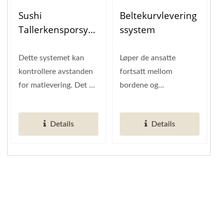
Sushi
Beltekurvlevering
Tallerkensporsyst
Ssystem
Em
Dette systemet kan
Løper de ansatte
kontrollere avstanden
fortsatt mellom
for matlevering. Det er
bordene og
det beste utstyret i
kjøkkenområdet? Har
ikke-rush...
du noen gang tenkt på
Details
Details
at du kan gjøre...