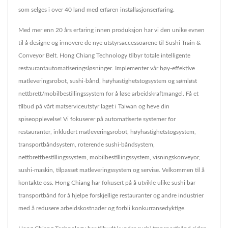
som selges i over 40 land med erfaren installasjonserfaring.
Med mer enn 20 års erfaring innen produksjon har vi den unike evnen
til å designe og innovere de nye utstyrsaccessoarene til Sushi Train &
Conveyor Belt. Hong Chiang Technology tilbyr totale intelligente
restaurantautomatiseringsløsninger. Implementer vår høy-effektive
matleveringsrobot, sushi-bånd, høyhastighetstogsystem og sømløst
nettbrett/mobilbestillingssystem for å løse arbeidskraftmangel. Få et
tilbud på vårt matserviceutstyr laget i Taiwan og heve din
spiseopplevelse! Vi fokuserer på automatiserte systemer for
restauranter, inkludert matleveringsrobot, høyhastighetstogsystem,
transportbåndsystem, roterende sushi-båndsystem,
nettbrettbestillingssystem, mobilbestillingssystem, visningskonveyor,
sushi-maskin, tilpasset matleveringssystem og servise. Velkommen til å
kontakte oss. Hong Chiang har fokusert på å utvikle ulike sushi bar
transportbånd for å hjelpe forskjellige restauranter og andre industrier
med å redusere arbeidskostnader og forbli konkurransedyktige.