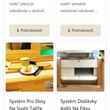
vody“, který je
sushi" pomáhá
zabudován v otočném
restauraci udržovat
stole, používá
stůl v pořádku. Snížit...
digitální...
Podrobnosti
Podrobnosti
Systém Pro Sloty
Systém Dodávky
Na Sushi Talíře
Košů Na Pásu