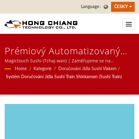
ČESKY
Prémiový Automatizovaný
Systém Expresní Dodávky
Magictouch Sushi (Tchaj-wan) | Zaměřujeme se na
automatizovaný systém pro restaurace, včetně robota na
Home
/
Kategorie
/
Doručování Jídla Sushi Vlakem
/
Jídla Pro Restaurace |
doručování jídla, systému vysokorychlostního vlaku, systému
Systém Doručování Jídla Sushi Train Shinkansen (Sushi Train)
dopravního pásu, systému otáčejícího se sushi pásu, systému
Výrobce Sushi Dopravníků
objednávání pomocí tabletů, systému mobilního objednávání,
Pro Restaurace A Stolování |
zobrazovacího dopravního pásu, stroje na sushi,
přizpůsobeného systému doručování jídla a nádobí. Vítejte,
Hong Chiang
kontaktujte nás.