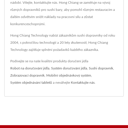
nádobí. Vítejte, kontaktujte nás. Hong Chiang se zaměřuje na vývoj
různých dopravníků pro sushi bary, aby pomohl různým restauracím a
dalším odvětvím snížit náklady na pracovní sílu a zůstat
konkurenceschopnými.
Hong Chiang Technology nabízí zákazníkům sushi dopravníky od roku
2004, s pokročilou technologií a 20 lety zkušeností, Hong Chiang
Technology zajišťuje splnění požadavků každého zákazníka.
Podívejte se na naše kvalitní produkty doručení jídla
Robot na doručování jídla
,
Systém doručování jídla
,
Sushi dopravník
,
Zobrazovací dopravník
,
Mobilní objednávkový systém
,
Systém objednávání tabletů
a neváhejte
Kontaktujte nás
.