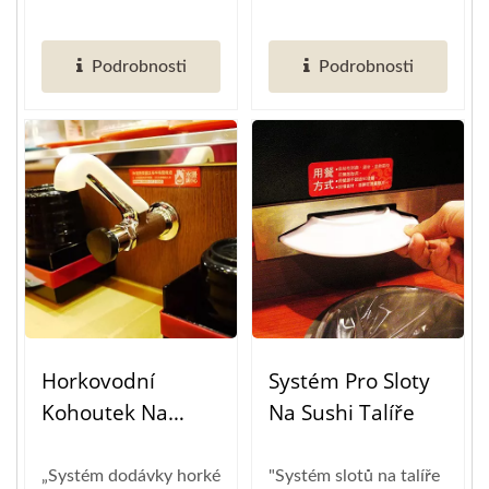
texturu...
vyčistit velké
množství...
Podrobnosti
Podrobnosti
Horkovodní
Systém Pro Sloty
Kohoutek Na
Na Sushi Talíře
Sushi
„Systém dodávky horké
"Systém slotů na talíře