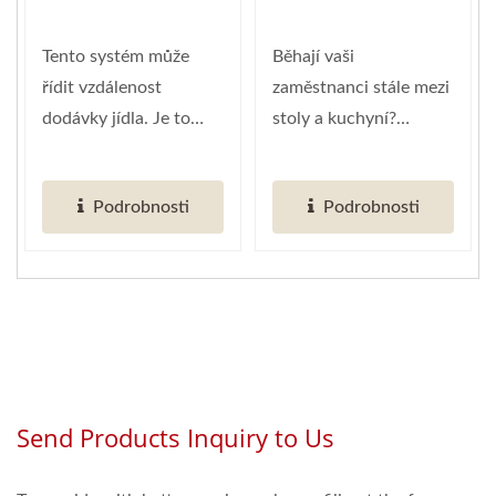
Tento systém může
Běhají vaši
řídit vzdálenost
zaměstnanci stále mezi
dodávky jídla. Je to
stoly a kuchyní?
nejlepší zařízení
Přemýšleli jste někdy,
během...
že můžete...
Podrobnosti
Podrobnosti