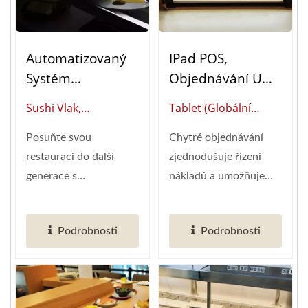
Automatizovaný
IPad POS,
Systém
Objednávání U
Doručování Jídla
Stolu (Systém
Sushi Vlak,
Tablet (Globální
Shinkansen (sushi
Objednávání U
Shinkansen (globální
Dodavatel
Vlak)
Stolu)
Posuňte svou
Chytré objednávání
Dodavatel Chytré
Automatizace
restauraci do další
zjednodušuje řízení
Automatizace
Chytrých Restaurací)
generace s
nákladů a umožňuje
Restaurací)
automatizovaným
snadnou kontrolu nad
systémem Sushi Train
marketingovými...
Podrobnosti
Podrobnosti
od Hong-Chiang....