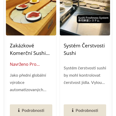
Zakázkové
Systém Čerstvosti
Komerční Sushi
Sushi
Dopravní
Navrženo Pro
Systémy:
Systém čerstvosti sushi
Vysokokapacitní
Automatizovaná
Jako přední globální
by mohl kontrolovat
Stravování: Ověřené
Řešení Pro
výrobce
čerstvost jídla. Vyloučil
Automatizované
Dodávku Jídla
automatizovaných
by jídlo, které...
Sushi Dopravní
sushi dopravníků s více
Systémy
než 20 lety...
Podrobnosti
Podrobnosti