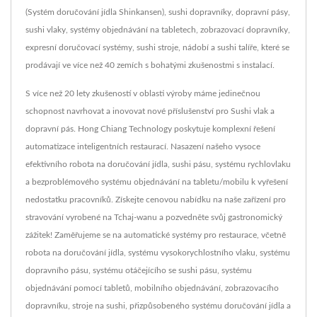
(Systém doručování jídla Shinkansen), sushi dopravníky, dopravní pásy,
sushi vlaky, systémy objednávání na tabletech, zobrazovací dopravníky,
expresní doručovací systémy, sushi stroje, nádobí a sushi talíře, které se
prodávají ve více než 40 zemích s bohatými zkušenostmi s instalací.
S více než 20 lety zkušeností v oblasti výroby máme jedinečnou
schopnost navrhovat a inovovat nové příslušenství pro Sushi vlak a
dopravní pás. Hong Chiang Technology poskytuje komplexní řešení
automatizace inteligentních restaurací. Nasazení našeho vysoce
efektivního robota na doručování jídla, sushi pásu, systému rychlovlaku
a bezproblémového systému objednávání na tabletu/mobilu k vyřešení
nedostatku pracovníků. Získejte cenovou nabídku na naše zařízení pro
stravování vyrobené na Tchaj-wanu a pozvedněte svůj gastronomický
zážitek! Zaměřujeme se na automatické systémy pro restaurace, včetně
robota na doručování jídla, systému vysokorychlostního vlaku, systému
dopravního pásu, systému otáčejícího se sushi pásu, systému
objednávání pomocí tabletů, mobilního objednávání, zobrazovacího
dopravníku, stroje na sushi, přizpůsobeného systému doručování jídla a