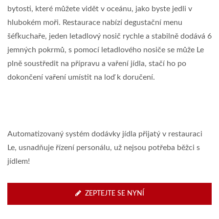
bytosti, které můžete vidět v oceánu, jako byste jedli v
hlubokém moři. Restaurace nabízí degustační menu
šéfkuchaře, jeden letadlový nosič rychle a stabilně dodává 6
jemných pokrmů, s pomocí letadlového nosiče se může Le
plně soustředit na přípravu a vaření jídla, stačí ho po
dokončení vaření umístit na loď k doručení.
Automatizovaný systém dodávky jídla přijatý v restauraci
Le, usnadňuje řízení personálu, už nejsou potřeba běžci s
jídlem!
ZEPTEJTE SE NYNÍ