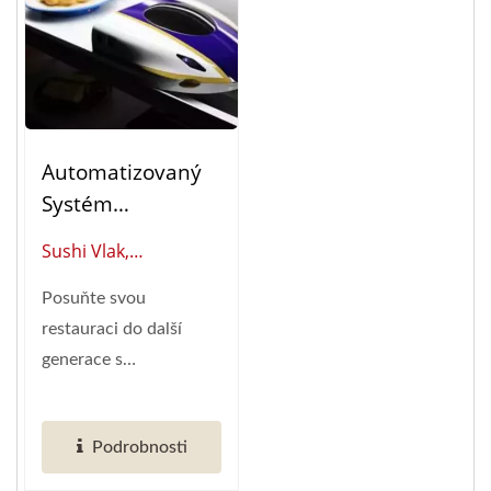
Automatizovaný
Systém
Doručování Jídla
Sushi Vlak,
Shinkansen (sushi
Shinkansen (globální
Vlak)
Posuňte svou
Dodavatel Chytré
restauraci do další
Automatizace
generace s
Restaurací)
automatizovaným
systémem Sushi Train
Podrobnosti
od Hong-Chiang....