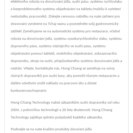
efektivního robota na doručování jídla, sushi pásu, systému rychlovlaku
a bezproblémového systému objednávání na tabletu/mobilu k vyřešení
nedostatku pracovníků. Získejte cenovou nabídku na naše zařízení pro
stravování vyrobené na Tchaj-wanu a pozvedněte svůj gastronomický
zážitek! Zaměřujeme se na automatické systémy pro restaurace, včetně
robota na doručování jídla, systému vysokorychlostního vlaku, systému
dopravního pásu, systému otáčejícího se sushi pásu, systému
objednávání pomocí tabletů, mobilního objednávání, zobrazovacího
dopravníku, stroje na sushi, přizpůsobeného systému doručování jídla a
nádobí. Vítejte, kontaktujte nás. Hong Chiang se zaměřuje na vývoj
různých dopravníků pro sushi bary, aby pomohl různým restauracím a
dalším odvětvím snížit náklady na pracovní sílu a zůstat
konkurenceschopnými.
Hong Chiang Technology nabízí zákazníkům sushi dopravníky od roku
2004, s pokročilou technologií a 20 lety zkušeností, Hong Chiang
Technology zajišťuje splnění požadavků každého zákazníka.
Podívejte se na naše kvalitní produkty doručení jídla