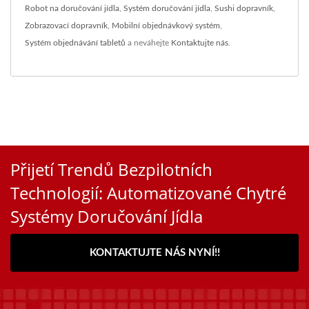
Robot na doručování jídla
,
Systém doručování jídla
,
Sushi dopravník
,
Zobrazovací dopravník
,
Mobilní objednávkový systém
,
Systém objednávání tabletů
a neváhejte
Kontaktujte nás
.
Přijetí Trendů Bezpilotních
Technologií: Automatizované Chytré
Systémy Doručování Jídla
KONTAKTUJTE NÁS NYNÍ!!