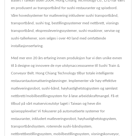
Basert i Taiwan siden 2004, Hong Chiang Technology Co., LTD har vært
en produsent av transportbånd for sushi-restauranter og spisebord.
Våre hovedsystemer for matlevering inkluderer sushi transportbånd,
transportbånd, sushi tog, bestillingssystemer med nettbrett, visnings
transportbånd, ekspressleveringssystemer, sushi-maskiner, servise og
sushi-tallerkener, som selges i over 40 land med omfattende
installasjonserfaring.
Med mer enn 20 års erfaring innen produksjon har vi den unike evnen
til å designe og innovere de nye utstyrsaccessoarene til Sushi Train &
Conveyor Belt. Hong Chiang Technology tilbyr totale intelligente
restaurantautomatiseringsløsninger. Implementer vår høy-effektive
matleveringsrobot, sushi-bånd, høyhastighetstogsystem og sømløst
nettbrett/mobilbestillingssystem for å løse arbeidskraftmangel. Få et
tilbud på vårt matserviceutstyr laget i Taiwan og heve din
spiseopplevelse! Vi fokuserer på automatiserte systemer for
restauranter, inkludert matleveringsrobot, høyhastighetstogsystem,
transportbåndsystem, roterende sushi-båndsystem,
nettbrettbestillingssystem, mobilbestillingssystem, visningskonveyor,