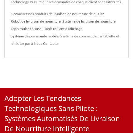
Technology s'assure que les demandes de chaque client sont satisfaites.
Découvrez nos produits de livraison de nourriture de qualité
Robot de livraison de nourriture
,
Système de livraison de nourriture
,
Tapis roulant à sushi
,
Tapis roulant d'affichage
,
Système de commande mobile
,
Système de commande par tablette
et
n'hésitez pas à
Nous Contacter
.
Adopter Les Tendances
Technologiques Sans Pilote :
Systèmes Automatisés De Livraison
De Nourriture Intelligente