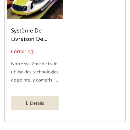
Système De
Livraison De
Nourriture
Cornering
Automatisé
(Fournisseur Mondial
Cornering
Notre système de train
D'automatisation
utilise des technologies
Intelligente Des
de pointe, y compris le
Restaurants)
WiFi. Infrarouge....
Détails