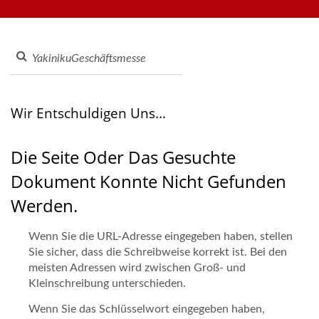
drehbaren Sushi-Gurt-Systemen, Tablet-Bestellsystemen,
Hersteller | Hong Chiang
mobilen Bestellsystemen, Anzeigeförderern, Sushi-
Maschinen, maßgeschneiderten Lebensmittel-Liefer-
Systemen und Geschirr. Kontaktieren Sie uns gerne.
Wir Entschuldigen Uns...
Die Seite Oder Das Gesuchte
Dokument Konnte Nicht Gefunden
Werden.
Wenn Sie die URL-Adresse eingegeben haben, stellen
Sie sicher, dass die Schreibweise korrekt ist. Bei den
meisten Adressen wird zwischen Groß- und
Kleinschreibung unterschieden.
Wenn Sie das Schlüsselwort eingegeben haben,