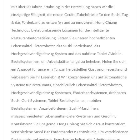
Mit über 20 Jahren Erfahrung in der Herstellung haben wir die
einzigartige Fähigkeit, die neuen Geräte-Zubehörteile für den Sushi-Zug
& das Förderband zu entwerfen und zu innovieren. Hong Chiang
Technology bietet umfassende Lösungen für die intelligente
Restaurantautomatisierung. Setzen Sie unseren hocheffizienten
Lebensmittel-Lieferroboter, das Sushi-Förderband, das
Hochgeschwindigkeitszug-System und das nahtlose Tablet-/Mobile-
Bestellsystem ein, um Arbeitskräftemangel zu beheben. Holen Sie sich
ein Angebot für unsere in Taiwan hergestellten Gastronomiegeräte und
verbessern Sie Ihr Esserlebnis! Wir konzentrieren uns auf automatische
Systeme für Restaurants, einschließlich Lebensmittel-Lieferrobotern,
Hochgeschwindigkeitszug-Systemen, Förderbandsystemen, drehbaren
Sushi-Gurt-Systemen, Tablet-Bestellsystemen, mobilen
Bestellsystemen, Anzeigeförderern, Sushi-Maschinen,
maßgeschneiderten Lebensmittel-Liefer-Systemen und Geschirr.
Kontaktieren Sie uns gerne. Hong Chiang hat sich darauf konzentriert,
verschiedene Sushi-Bar-Förderbänder zu entwickeln, um verschiedenen
Restaurants und anderen Branchen zu helfen, die Arbeitskosten zu