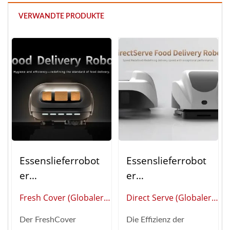
VERWANDTE PRODUKTE
Essenslieferrobot
Essenslieferrobot
Er
Er
(Hochgeschwindig
(Hochgeschwindig
Fresh Cover (Globaler
Direct Serve (Globaler
Keitszug)
Keitszug)
Anbieter Von Intelligenter
Anbieter Von Intelligenter
Der FreshCover
Die Effizienz der
Restaurantautomatisierung)
Restaurantautomatisierun