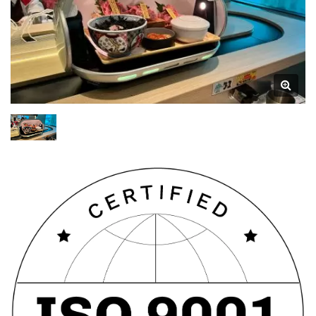
Lagerkapazität Und Die
Flexibilität Bei Der
Platzierung Von Mahlzeiten
Verbessert. Mit Der KI-
Gesteuerten Smart
Navigation Berechnet Er Die
Kürzesten Routen, Erkennt
Kreisverkehre Und
Kreuzungen Und Steigert So
Seine Funktionalität. |
Restaurant- Und