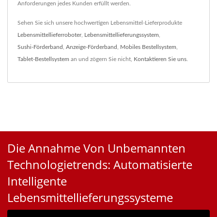
Anforderungen jedes Kunden erfüllt werden.
Sehen Sie sich unsere hochwertigen Lebensmittel-Lieferprodukte
Lebensmittellieferroboter
,
Lebensmittellieferungssystem
,
Sushi-Förderband
,
Anzeige-Förderband
,
Mobiles Bestellsystem
,
Tablet-Bestellsystem
an und zögern Sie nicht,
Kontaktieren Sie uns
.
Die Annahme Von Unbemannten
Technologietrends: Automatisierte
Intelligente
Lebensmittellieferungssysteme