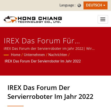
DEUTSCH
IREX Das Forum Für
Serviceroboter Im Jahr 2022
iREX Das Forum der Servierroboter im Jahr 2022| Wir
konzentrieren uns auf automatische Systeme für Restaurants,
Home
/
Unternehmen
/
Nachrichten
/
| Sushi-Bar Förderband -
einschließlich Lebensmittel-Lieferrobotern,
IREX Das Forum Der Servierroboter Im Jahr 2022
Hochgeschwindigkeitszug-Systemen, Förderbandsystemen,
Hersteller Von
drehbaren Sushi-Band-Systemen, Tablet-Bestellsystemen,
Essenslieferbändern | Hong
mobilen Bestellsystemen, Anzeigeförderern, Sushi-
Maschinen, maßgeschneiderten Lebensmittelliefer-Systemen
IREX Das Forum Der
Chiang
und Geschirr. Kontaktieren Sie uns gerne.
Servierroboter Im Jahr 2022