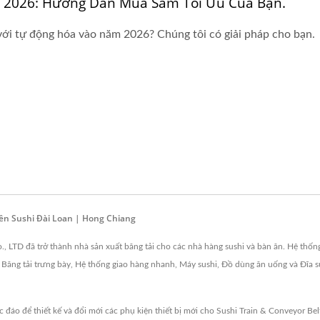
 2026: Hướng Dẫn Mua Sắm Tối Ưu Của Bạn.
ới tự động hóa vào năm 2026? Chúng tôi có giải pháp cho bạn.
n Sushi Đài Loan | Hong Chiang
., LTD đã trở thành nhà sản xuất băng tải cho các nhà hàng sushi và bàn ăn. Hệ thố
, Băng tải trưng bày, Hệ thống giao hàng nhanh, Máy sushi, Đồ dùng ăn uống và Đĩa s
 đáo để thiết kế và đổi mới các phụ kiện thiết bị mới cho Sushi Train & Conveyor B