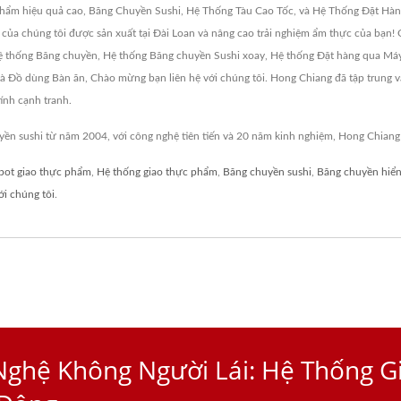
hẩm hiệu quả cao, Băng Chuyền Sushi, Hệ Thống Tàu Cao Tốc, và Hệ Thống Đặt Hàng 
m của chúng tôi được sản xuất tại Đài Loan và nâng cao trải nghiệm ẩm thực của bạn!
 thống Băng chuyền, Hệ thống Băng chuyền Sushi xoay, Hệ thống Đặt hàng qua Máy
à Đồ dùng Bàn ăn, Chào mừng bạn liên hệ với chúng tôi. Hong Chiang đã tập trung và
tính cạnh tranh.
ền sushi từ năm 2004, với công nghệ tiên tiến và 20 năm kinh nghiệm, Hong Chian
bot giao thực phẩm
,
Hệ thống giao thực phẩm
,
Băng chuyền sushi
,
Băng chuyền hiển
ới chúng tôi
.
ghệ Không Người Lái: Hệ Thống G