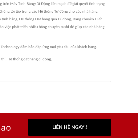
trên Máy Tính Bảng/Di Động liền mạch để giải quyết tình trạng
 Chúng tôi tập trung vào Hệ thống Tự động cho các nhà hàng,
 tính bảng, Hệ thống Đặt hàng qua Di động, Băng chuyền Hiển
o việc phát triển nhiều băng chuyền sushi để giúp các nhà hàng
g Technology đảm bảo đáp ứng mọi yêu cầu của khách hàng.
 thị
,
Hệ thống đặt hàng di động
,
iao
LIÊN HỆ NGAY!!