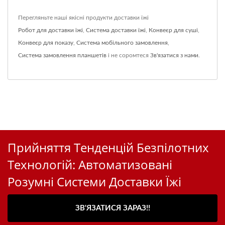
Перегляньте наші якісні продукти доставки їжі
Робот для доставки їжі
,
Система доставки їжі
,
Конвеєр для суші
,
Конвеєр для показу
,
Система мобільного замовлення
,
Система замовлення планшетів
і не соромтеся
Зв'язатися з нами
.
Прийняття Тенденцій Безпілотних
Технологій: Автоматизовані
Розумні Системи Доставки Їжі
ЗВ'ЯЗАТИСЯ ЗАРАЗ!!