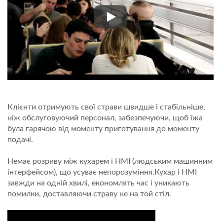
ШЛЯХ СУШІ
Клієнти отримують свої страви швидше і стабільніше,
ніж обслуговуючий персонал, забезпечуючи, щоб їжа
була гарячою від моменту приготування до моменту
подачі.
Немає розриву між кухарем і HMI (людським машинним
інтерфейсом), що усуває непорозуміння.Кухар і HMI
завжди на одній хвилі, економлять час і уникають
помилки, доставляючи страву не на той стіл.