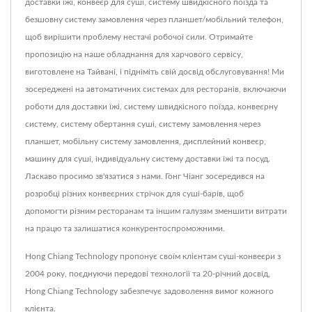
доставки їжі, конвеєр для суші, систему швидкісного поїзда та
безшовну систему замовлення через планшет/мобільний телефон,
щоб вирішити проблему нестачі робочої сили. Отримайте
пропозицію на наше обладнання для харчового сервісу,
виготовлене на Тайвані, і підніміть свій досвід обслуговування! Ми
зосереджені на автоматичних системах для ресторанів, включаючи
роботи для доставки їжі, систему швидкісного поїзда, конвеєрну
систему, систему обертання суші, систему замовлення через
планшет, мобільну систему замовлення, дисплейний конвеєр,
машину для суші, індивідуальну систему доставки їжі та посуд.
Ласкаво просимо зв'язатися з нами. Гонг Чіанг зосередився на
розробці різних конвеєрних стрічок для суші-барів, щоб
допомогти різним ресторанам та іншим галузям зменшити витрати
на працю та залишатися конкурентоспроможними.
Hong Chiang Technology пропонує своїм клієнтам суші-конвеєри з
2004 року, поєднуючи передові технології та 20-річний досвід,
Hong Chiang Technology забезпечує задоволення вимог кожного
клієнта.