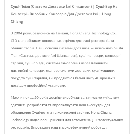
Суші-Поїзд (Система Доставки Їжі Сінкансен) | Суші-Бар На
Конвеєрі - Виробник Конвеєрів Для Доставки Їжі | Hong
Chiang
З 2004 року, базуючись на Тайвані, Hong Chiang Technology Co.,
LTD є виробником конвеєрних стрічок для суші-ресторанів та
обідніх столів. Наші основні системи доставки їжі включають Sushi
Train (Система доставки їжі Шинкансен), суші-конвеєри, конвеєрні
стрічки, суші-поїзди, системи замовлення через планшети,
дисплейні конвеєри, експрес-системи доставки, суші-машини,
посуд та суші-тарілки, які продаються більш ніж у 40 країнах з
досвідом професійної установки.
Маючи понад 20 років досвіду виробництва, ми маємо унікальну
здатність розробляти та впроваджувати нові аксесуари для
обладнання Суші-потяга та конвеєрної стрічки. Hong Chiang
Technology надає повні рішення для автоматизації інтелектуальних
ресторанів. Впровадьте наш високоефективний робот для