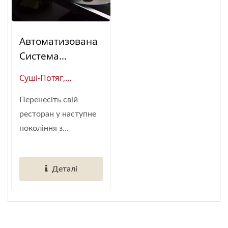
Автоматизована
Система
Доставки Їжі
Суші-Потяг,
Шинкансен
Шинкансен
(суші-Потяг)
Перенесіть свій
(Глобальний
ресторан у наступне
Постачальник
покоління з
Розумної
автоматизованою...
Автоматизації
Ресторанів)
Деталі