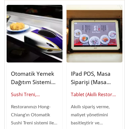
Otomatik Yemek
IPad POS, Masa
Dağıtım Sistemi
Siparişi (Masa
Shinkansen (Sushi
Sipariş Sistemi)
Sushi Treni,
Tablet (Akıllı Restoran
Treni)
Shinkansen (Akıllı
Otomasyonu Küresel
Restoranınızı Hong-
Akıllı sipariş verme,
Restoran
Tedarikçisi)
Chiang'ın Otomatik
maliyet yönetimini
Otomasyonu Küresel
Sushi Treni sistemi ile
basitleştirir ve
Tedarikçisi)