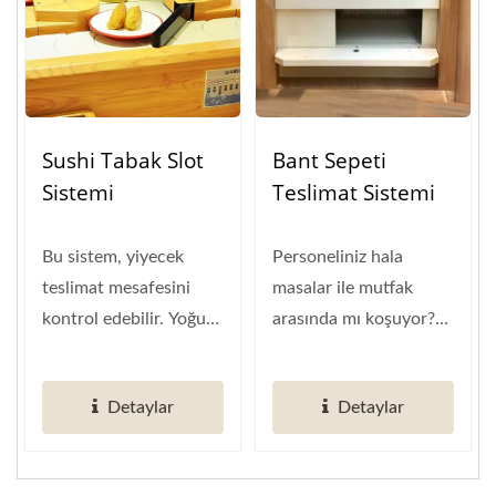
Sushi Tabak Slot
Bant Sepeti
Sistemi
Teslimat Sistemi
Bu sistem, yiyecek
Personeliniz hala
teslimat mesafesini
masalar ile mutfak
kontrol edebilir. Yoğun
arasında mı koşuyor?
olmayan saatlerde en
Masaları temizleme
iyi ekipmandır....
süresini...
Detaylar
Detaylar