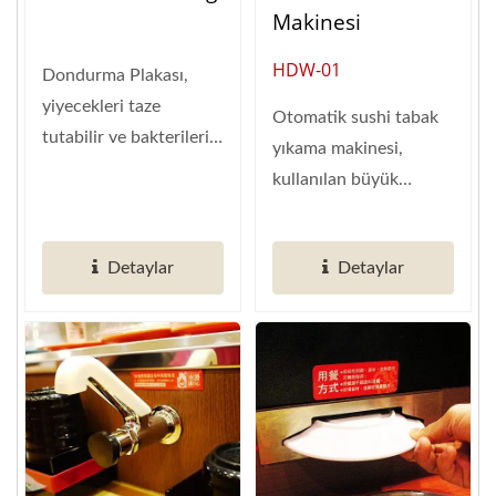
Makinesi
HDW-01
Dondurma Plakası,
yiyecekleri taze
Otomatik sushi tabak
tutabilir ve bakterilerin
yıkama makinesi,
büyümesini önler.
kullanılan büyük
Dokusunu...
miktardaki sushi
tabaklarını en verimli...
Detaylar
Detaylar