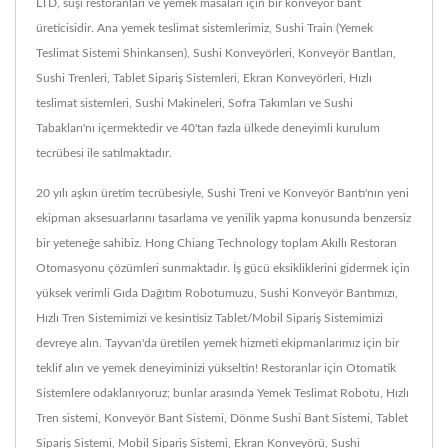
LTD, suşi restoranları ve yemek masaları için bir konveyör bant
üreticisidir. Ana yemek teslimat sistemlerimiz, Sushi Train (Yemek
Teslimat Sistemi Shinkansen), Sushi Konveyörleri, Konveyör Bantları,
Sushi Trenleri, Tablet Sipariş Sistemleri, Ekran Konveyörleri, Hızlı
teslimat sistemleri, Sushi Makineleri, Sofra Takımları ve Sushi
Tabakları'nı içermektedir ve 40'tan fazla ülkede deneyimli kurulum
tecrübesi ile satılmaktadır.
20 yılı aşkın üretim tecrübesiyle, Sushi Treni ve Konveyör Bantı'nın yeni
ekipman aksesuarlarını tasarlama ve yenilik yapma konusunda benzersiz
bir yeteneğe sahibiz. Hong Chiang Technology toplam Akıllı Restoran
Otomasyonu çözümleri sunmaktadır. İş gücü eksikliklerini gidermek için
yüksek verimli Gıda Dağıtım Robotumuzu, Sushi Konveyör Bantımızı,
Hızlı Tren Sistemimizi ve kesintisiz Tablet/Mobil Sipariş Sistemimizi
devreye alın. Tayvan'da üretilen yemek hizmeti ekipmanlarımız için bir
teklif alın ve yemek deneyiminizi yükseltin! Restoranlar için Otomatik
Sistemlere odaklanıyoruz; bunlar arasında Yemek Teslimat Robotu, Hızlı
Tren sistemi, Konveyör Bant Sistemi, Dönme Sushi Bant Sistemi, Tablet
Sipariş Sistemi, Mobil Sipariş Sistemi, Ekran Konveyörü, Sushi