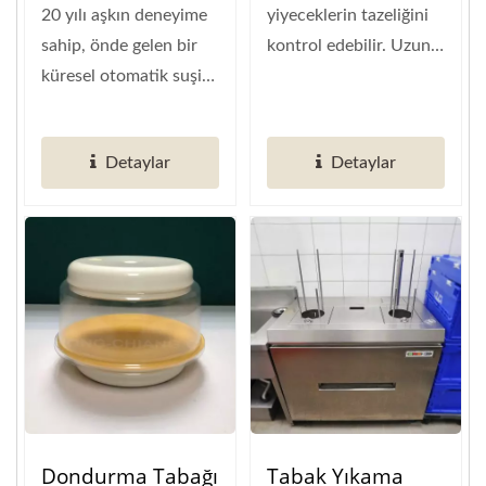
Dağıtım
20 yılı aşkın deneyime
yiyeceklerin tazeliğini
Tasarlandı: Alanında
Çözümleri
sahip, önde gelen bir
kontrol edebilir. Uzun
Kanıtlanmış Otomatik
küresel otomatik suşi
süre konveyörde
Sushi Konveyör
konveyör üreticisi...
dönen...
Sistemleri
Detaylar
Detaylar
Dondurma Tabağı
Tabak Yıkama