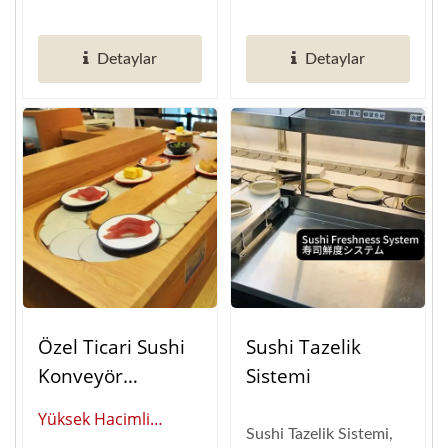
bir sonraki nesile
pazarlama verileri
taşıyın....
üzerinde...
Detaylar
Detaylar
Özel Ticari Sushi
Sushi Tazelik
Konveyör
Sistemi
Sistemleri:
Yüksek Hacimli
Otomatik Gıda
Sushi Tazelik Sistemi,
Yemek İçin