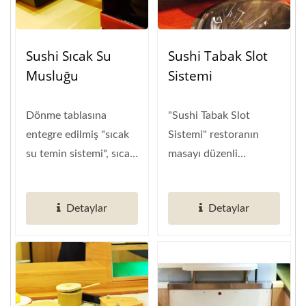
Sushi Sıcak Su
Sushi Tabak Slot
Musluğu
Sistemi
Dönme tablasına
"Sushi Tabak Slot
entegre edilmiş "sıcak
Sistemi" restoranın
su temin sistemi", sıcak
masayı düzenli
su sıcaklığını sürekli...
tutmasına yardımcı
olur. Masa
Detaylar
Detaylar
hizmetlerini...