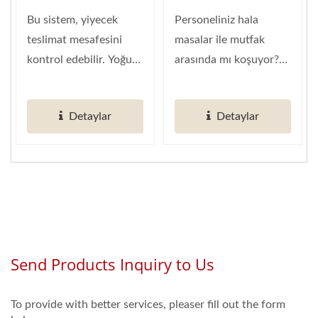
Bu sistem, yiyecek
Personeliniz hala
teslimat mesafesini
masalar ile mutfak
kontrol edebilir. Yoğun
arasında mı koşuyor?
olmayan saatlerde en
Masaları temizleme
iyi ekipmandır....
süresini...
Detaylar
Detaylar