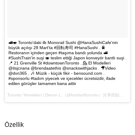
🚅🍣 Toronto'daki ilk Monorail Sushi @HanaSushiCafe'nin
büyük açılışı 28 Mart'ta #回転寿司 #HanaSushi . 🚆
Restoranın içinden geçen #taşıma bandı yolunda 🚅
#SushiTrain'in suşi 🍣 teslim ettiği Japon konveyör bantlı suşi .
📍 21 Grenville St #downtownToronto . 💁 El Modelleri
@itsjcnana @brendaatethis @snackswithjacks . 🎥Video
@dvn365 . 🎶 Müzik - küçük fikir - bensound.com .
#sponsorlu #tadım yiyecek ve içecekler ücretsizdir, ifade
edilen görüşler tamamen bana aittir
Toronto Yemekleri | Devon L.
（@foodsoftoronto）分享的貼文 PDT 2018, 3 Haziran, 14 Mayıs 07:39
Özellik