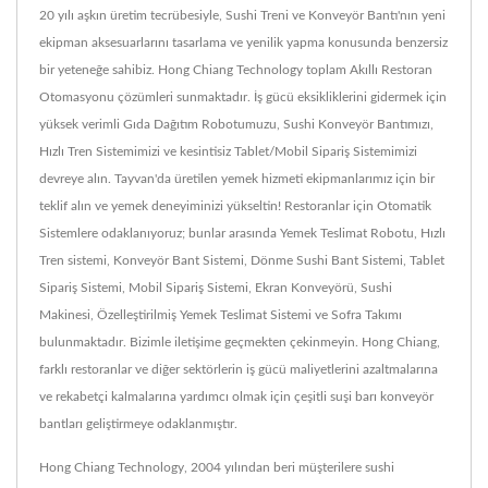
20 yılı aşkın üretim tecrübesiyle, Sushi Treni ve Konveyör Bantı'nın yeni
ekipman aksesuarlarını tasarlama ve yenilik yapma konusunda benzersiz
bir yeteneğe sahibiz. Hong Chiang Technology toplam Akıllı Restoran
Otomasyonu çözümleri sunmaktadır. İş gücü eksikliklerini gidermek için
yüksek verimli Gıda Dağıtım Robotumuzu, Sushi Konveyör Bantımızı,
Hızlı Tren Sistemimizi ve kesintisiz Tablet/Mobil Sipariş Sistemimizi
devreye alın. Tayvan'da üretilen yemek hizmeti ekipmanlarımız için bir
teklif alın ve yemek deneyiminizi yükseltin! Restoranlar için Otomatik
Sistemlere odaklanıyoruz; bunlar arasında Yemek Teslimat Robotu, Hızlı
Tren sistemi, Konveyör Bant Sistemi, Dönme Sushi Bant Sistemi, Tablet
Sipariş Sistemi, Mobil Sipariş Sistemi, Ekran Konveyörü, Sushi
Makinesi, Özelleştirilmiş Yemek Teslimat Sistemi ve Sofra Takımı
bulunmaktadır. Bizimle iletişime geçmekten çekinmeyin. Hong Chiang,
farklı restoranlar ve diğer sektörlerin iş gücü maliyetlerini azaltmalarına
ve rekabetçi kalmalarına yardımcı olmak için çeşitli suşi barı konveyör
bantları geliştirmeye odaklanmıştır.
Hong Chiang Technology, 2004 yılından beri müşterilere sushi