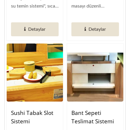
su temin sistemi", sıcak
masayı düzenli
su sıcaklığını sürekli...
tutmasına yardımcı
olur. Masa
Detaylar
Detaylar
hizmetlerini...
Sushi Tabak Slot
Bant Sepeti
Sistemi
Teslimat Sistemi