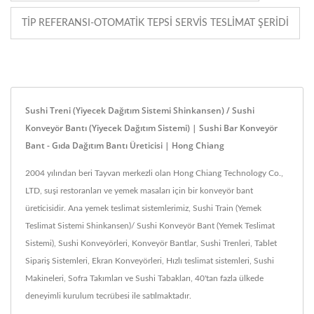
TIP REFERANSI-OTOMATIK TEPSI SERVIS TESLIMAT ŞERIDI
Sushi Treni (Yiyecek Dağıtım Sistemi Shinkansen) / Sushi
Konveyör Bantı (Yiyecek Dağıtım Sistemi) | Sushi Bar Konveyör
Bant - Gıda Dağıtım Bantı Üreticisi | Hong Chiang
2004 yılından beri Tayvan merkezli olan Hong Chiang Technology Co.,
LTD, suşi restoranları ve yemek masaları için bir konveyör bant
üreticisidir. Ana yemek teslimat sistemlerimiz, Sushi Train (Yemek
Teslimat Sistemi Shinkansen)/ Sushi Konveyör Bant (Yemek Teslimat
Sistemi), Sushi Konveyörleri, Konveyör Bantlar, Sushi Trenleri, Tablet
Sipariş Sistemleri, Ekran Konveyörleri, Hızlı teslimat sistemleri, Sushi
Makineleri, Sofra Takımları ve Sushi Tabakları, 40'tan fazla ülkede
deneyimli kurulum tecrübesi ile satılmaktadır.