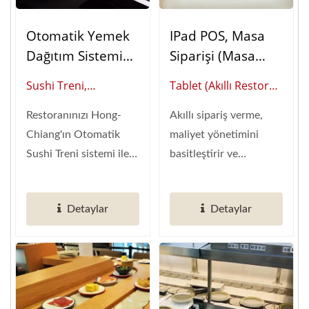
Otomatik Yemek
IPad POS, Masa
Dağıtım Sistemi
Siparişi (Masa
Shinkansen (Sushi
Sipariş Sistemi)
Sushi Treni,
Tablet (Akıllı Restoran
Treni)
Shinkansen (Akıllı
Otomasyonu Küresel
Restoranınızı Hong-
Akıllı sipariş verme,
Restoran
Tedarikçisi)
Chiang'ın Otomatik
maliyet yönetimini
Otomasyonu Küresel
Sushi Treni sistemi ile
basitleştirir ve
Tedarikçisi)
bir sonraki nesile
pazarlama verileri
taşıyın....
üzerinde...
Detaylar
Detaylar