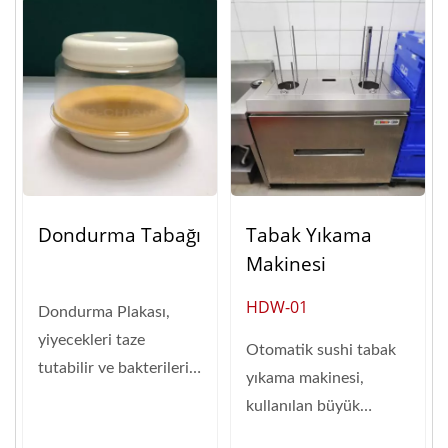
Dondurma Tabağı
Tabak Yıkama
Makinesi
HDW-01
Dondurma Plakası,
yiyecekleri taze
Otomatik sushi tabak
tutabilir ve bakterilerin
yıkama makinesi,
büyümesini önler.
kullanılan büyük
Dokusunu...
miktardaki sushi