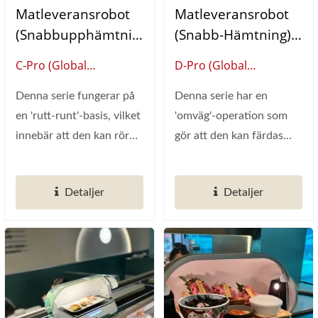
Matleveransrobot
Matleveransrobot
(Snabbupphämtnin
(Snabb-Hämtning)
G) Tågformad Enkel
Platt-Formad Enkel
C-Pro (Global
D-Pro (Global
Leverantör Av Smart
Leverantör Av Smart
Denna serie fungerar på
Denna serie har en
Restaurangautomation)
Restaurangautomation)
en 'rutt-runt'-basis, vilket
'omväg'-operation som
innebär att den kan röra
gör att den kan färdas
sig framåt...
framåt på spåret, cirkla...
Detaljer
Detaljer