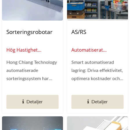
Sorteringsrobotar
AS/RS
Hög Hastighet
Automatiserat
Sorteringssystem
Lagrings- Och
Hong Chiang Technology
Smart automatiserad
Plocksystem
automatiserade
lagring: Driva effektivitet,
sorteringssystem har
optimera kostnader och
precisions-AI-vision för
forma framtiden för...
hög
Detaljer
Detaljer
hastighetssortering,...