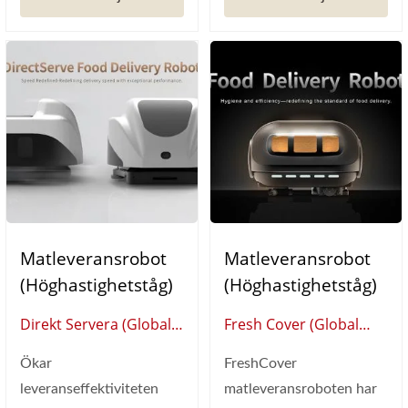
Matleveransrobot
Matleveransrobot
(Höghastighetståg)
(Höghastighetståg)
Direkt Servera (Global
Fresh Cover (Global
Leverantör Av Smart
Leverantör Av Smart
Ökar
FreshCover
Restaurangautomation)
Restaurangautomation)
leveranseffektiviteten
matleveransroboten har