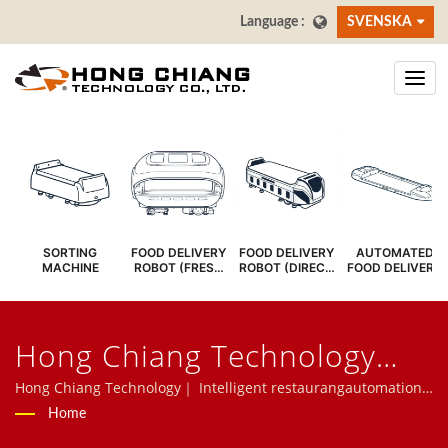
SVENSKA
SORTING
FOOD DELIVERY
FOOD DELIVERY
AUTOMATED
MACHINE
ROBOT (FRESH
ROBOT (DIRECT
FOOD DELIVERY
COVER)
SERVE)
SYSTEM
Hong Chiang Technology
Co., LTD
Hong Chiang Technology｜ Intelligent restaurangautomation -
Matleveransrobot, sushiband, matband, restaurangrobot,
Home
beställningssystem för surfplattor, självbeställningskiosker,