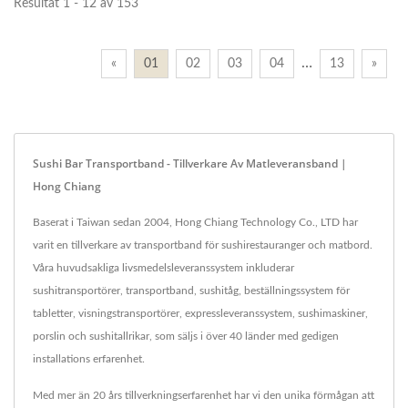
Resultat 1 - 12 av 153
…
«
01
02
03
04
13
»
Sushi Bar Transportband - Tillverkare Av Matleveransband |
Hong Chiang
Baserat i Taiwan sedan 2004, Hong Chiang Technology Co., LTD har
varit en tillverkare av transportband för sushirestauranger och matbord.
Våra huvudsakliga livsmedelsleveranssystem inkluderar
sushitransportörer, transportband, sushitåg, beställningssystem för
tabletter, visningstransportörer, expressleveranssystem, sushimaskiner,
porslin och sushitallrikar, som säljs i över 40 länder med gedigen
installations erfarenhet.
Med mer än 20 års tillverkningserfarenhet har vi den unika förmågan att