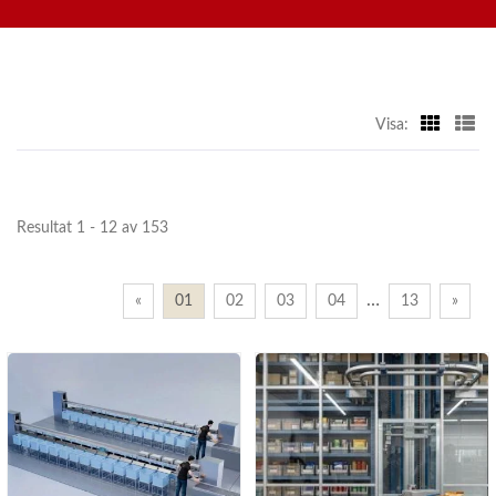
sushitågsutrustning
Visa:
Resultat 1 - 12 av 153
…
«
01
02
03
04
13
»