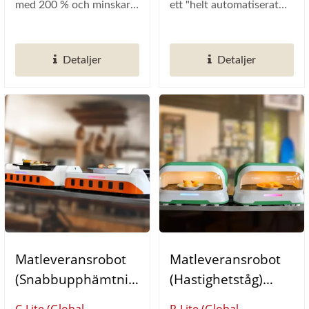
med 200 % och minskar
ett "helt automatiserat
arbetsbehovet med
skyddande lock" som
hälften, dess AI-system...
säkerställer...
Detaljer
Detaljer
Matleveransrobot
Matleveransrobot
(Snabbupphämtnin
(Hastighetståg)
G) Tågformad
Kapselformad
C-Lite (Global
P-Lite (Global