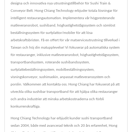
designa och innovativa nya utrustningstillbehör för Sushi Train &
Conveyor Belt. Hong Chiang Technology erbjuder totala lösningar för
intelligent restaurangautomation. Implementera vår högpresterande
matleveransrobot, sushiband, höghastighetstågssystem och sömlöst
beställningssystem för surfplattor/mobiler för att lösa
arbetskraftsbristen. Få en offert för vår matserviceutrustning tillverkad i
Taiwan och höj din matupplevelse! Vi fokuserar på automatiska system
för restauranger, inklusive matleveransrobot, höghastighetstågssystem,
transportbandsystem, roterande sushibandssystem,
surfplattebeställningssystem, mobilbeställningssystem,
visningskonveyor, sushimaskin, anpassat matleveranssystem och
porslin. Välkommen att kontakta oss. Hong Chiang har fokuserat på att
utveckla olika sushibar transportband för att hjälpa olika restauranger
och andra industrier att minska arbetskostnaderna och förbli
konkurrenskraftiga.
Hong Chiang Technology har erbjudit kunder sushi transportband
sedan 2004, både med avancerad teknik och 20 års erfarenhet, Hong