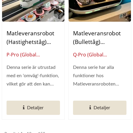
Matleveransrobot
Matleveransrobot
(Hastighetståg)
(Bullettåg)
Kapselformad
Rymdkapsel Enkel
P-Pro (Global
Q-Pro (Global
Enkel
Leverantör Av Smart
Leverantör Av Smart
Denna serie är utrustad
Denna serie har alla
Restaurangautomation)
Restaurangautomation)
med en 'omväg'-funktion,
funktioner hos
vilket gör att den kan
Matleveransroboten
navigera spåret...
(Snabbtåg). Dessutom
har den den extra...
Detaljer
Detaljer