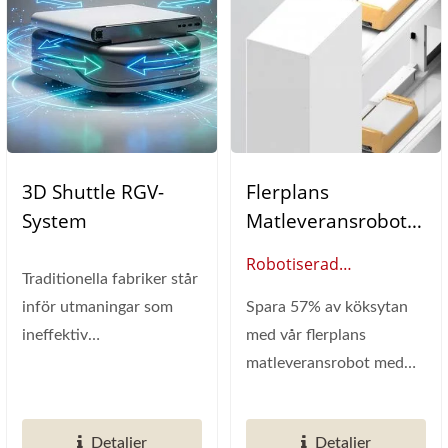
3D Shuttle RGV-
Flerplans
System
Matleveransrobot
(Rälsstyrd)
Robotiserad
Traditionella fabriker står
Dumbwaiter Hiss
inför utmaningar som
Spara 57% av köksytan
ineffektiv
med vår flerplans
materialhantering över
matleveransrobot med
golv,...
rälsstyrning. 80%
snabbare...
Detaljer
Detaljer