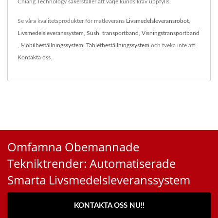
Chiang Technology säkerställer att varje kunds krav uppfylls.
Se våra kvalitetsprodukter för matleverans
Livsmedelsleveransrobot
,
Livsmedelsleveranssystem
,
Sushi transportband
,
Visningstransportband
,
Mobilbeställningssystem
,
Tabletbeställningssystem
och tveka inte att
Kontakta oss
.
Omfamna Obemannade
Tekniktrender: Automatiserade
Smarta Livsmedelsleveranssystem
KONTAKTA OSS NU!!