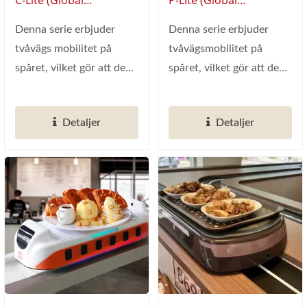
Kopplingsbar
Anslutbar
Leverantör Av Smart
Leverantör Av Smart
Denna serie erbjuder
Denna serie erbjuder
Restaurangautomation)
Restaurangautomation)
tvåvägs mobilitet på
tvåvägsmobilitet på
spåret, vilket gör att den
spåret, vilket gör att den
kan färdas framåt...
kan färdas framåt...
Detaljer
Detaljer