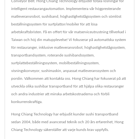
Conveyor Belt. Hong Chiang Technology erbjuder totala lösningar för
intelligent restaurangautomation. Implementera vår högpresterande
matleveransrobot, sushiband, höghastighetstågssystem och sömlöst
beställningssystem för surfplattor/mobiler för att lösa
arbetskraftsbristen. Få en offert för vår matserviceutrustning tillverkad i
Taiwan och höj din matupplevelse! Vi fokuserar på automatiska system
för restauranger, inklusive matleveransrobot, höghastighetstågssystem,
transportbandsystem, roterande sushibandssystem,
surfplattebeställningssystem, mobilbeställningssystem,
visningskonveyor, sushimaskin, anpassat matleveranssystem och
porslin. Välkommen att kontakta oss. Hong Chiang har fokuserat på att
utveckla olika sushibar transportband för att hjälpa olika restauranger
och andra industrier att minska arbetskostnaderna och förbli
konkurrenskraftiga.
Hong Chiang Technology har erbjudit kunder sushi transportband
sedan 2004, både med avancerad teknik och 20 års erfarenhet, Hong
Chiang Technology säkerställer att varje kunds krav uppfylls.