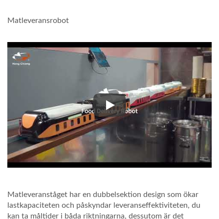
Matleveransrobot
Matleveransrobot
Matleveranståget har en dubbelsektion design som ökar
lastkapaciteten och påskyndar leveranseffektiviteten, du
kan ta måltider i båda riktningarna, dessutom är det