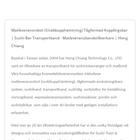
Matleveransrobot (Snabbupphämtning) Tågformad Kopplingsbar
| Sushi Bar Transportband - Matleveransbandstillverkare | Hong
Chiang
Baserat i Taiwan sedan 2004 har Hong Chiang Technology Co., LTD
varit en tillverkare av transportband för sushirestauranger och matbord.
Våra huvudsakliga livsmedelsleveranssystem inkluderar
matleveransrobot (snabbupphämtning), tågformade anslutningsbara
system, sushiband, transportband, sushitåg, surfplattor för beställning,
visningsband, expressleveranssystem, sushimaskiner, porslin och
sushitallrikar, som säljs i över 40 länder med gedigen installations
erfarenhet.
Med mer än 20 års tillverkningserfarenhet har vi den unika förmågan att
designa och innovativa nya utrustningstillbehör för Sushi Train &