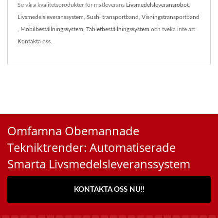
Se våra kvalitetsprodukter för matleverans
Livsmedelsleveransrobot
,
Livsmedelsleveranssystem
,
Sushi transportband
,
Visningstransportband
,
Mobilbeställningssystem
,
Tabletbeställningssystem
och tveka inte att
Kontakta oss
.
Omfamna Obemannade
Tekniktrender: Automatiserade
Smarta Livsmedelsleveranssystem
KONTAKTA OSS NU!!