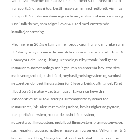
Våre hovedsystemer for matlevering inkluderer sushi transportbånd,
transportbånd, sushi tog, bestillingssystemer med nettbrett, visnings
transportbånd, ekspressleveringssystemer, sushi-maskiner, servise og
sushi-tallerkener, som selges i over 40 land med omfattende
installasjonserfaring.
Med mer enn 20 års erfaring innen produksjon har vi den unike evnen
til å designe og innovere de nye utstyrsaccessoarene til Sushi Train &
Conveyor Belt. Hong Chiang Technology tilbyr totale intelligente
restaurantautomatiseringsløsninger. Implementer vår høy-effektive
matleveringsrobot, sushi-bånd, høyhastighetstogsystem og sømløst
nettbrett/mobilbestillingssystem for å løse arbeidskraftmangel. Få et
tilbud på vårt matserviceutstyr laget i Taiwan og heve din
spiseopplevelse! Vi fokuserer på automatiserte systemer for
restauranter, inkludert matleveringsrobot, høyhastighetstogsystem,
transportbåndsystem, roterende sushi-båndsystem,
nettbrettbestillingssystem, mobilbestillingssystem, visningskonveyor,
sushi-maskin, tilpasset matleveringssystem og servise. Velkommen til å
kontakte oss. Hong Chiang har fokusert på å utvikle ulike sushi bar