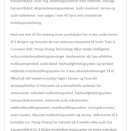
transportbånd, sushi tog, bestillingssystemer med nettbrett, visnings
transportbånd, ekspressleveringssystemer, sushi-maskiner, servise og
sushi-tallerkener, som selges i over 40 land med omfattende
installasjonserfaring.
Med mer enn 20 års erfaring innen produksjon har vi den unike evnen
til å designe og innovere de nye utstyrsaccessoarene til Sushi Train &
Conveyor Belt. Hong Chiang Technology tilbyr totale intelligente
restaurantautomatiseringsløsninger. Implementer vår høy-effektive
matleveringsrobot, sushi-bånd, høyhastighetstogsystem og sømløst
nettbrett/mobilbestillingssystem for å løse arbeidskraftmangel. Få et
tilbud på vårt matserviceutstyr laget i Taiwan og heve din
spiseopplevelse! Vi fokuserer på automatiserte systemer for
restauranter, inkludert matleveringsrobot, høyhastighetstogsystem,
transportbåndsystem, roterende sushi-båndsystem,
nettbrettbestillingssystem, mobilbestillingssystem, visningskonveyor,
sushi-maskin, tilpasset matleveringssystem og servise. Velkommen til å
kontakte oss. Hong Chiang har fokusert på å utvikle ulike sushi bar
transportbånd for å hjelpe forskjellige restauranter og andre industrier