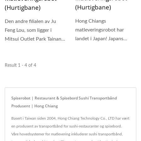
(Hurtigbane)
(Hurtigbane)
Hong Chiangs
Den andre filialen av Ju
matleveringsrobot har
Feng Lou, som ligger i
landet i Japan! Japans
Mitsui Outlet Park Tainan
berømte yakiniku (BBQ)
med praktisk transport...
restaurantkjede,...
Result 1 - 4 of 4
Spiserobot | Restaurant & Spisebord Sushi Transportbånd
Produsent | Hong Chiang
Basert i Taiwan siden 2004, Hong Chiang Technology Co., LTD har vært
en produsent av transportbånd for sushi-restauranter og spisebord.
Våre hovedsystemer for matlevering inkluderer sushi transportbånd,