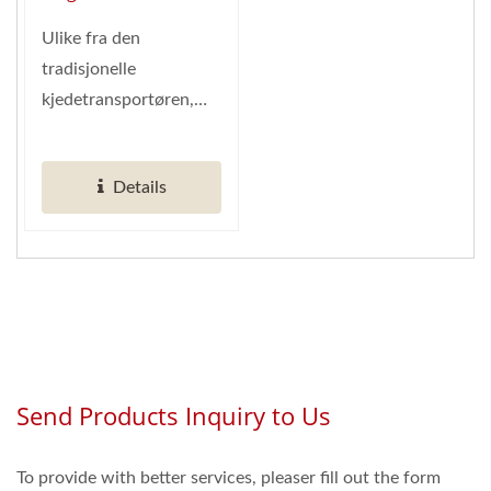
Transportbånd (Global
Ulike fra den
Leverandør Av Smart
tradisjonelle
Restaurantautomatisering)
kjedetransportøren,
kan Hong Chiangs
"Magnettransportør"
Details
brukes...