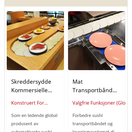
Skreddersydde
Mat
Kommersielle
Transportbånd
Sushi
(Valgfrie
Konstruert For
Valgfrie Funksjoner (Globa
Transportbåndsys
Funksjoner)
Høyvolum Servering:
Leverandør Av Smart
Temer:
Som en ledende global
Forbedre sushi
Feltprøvde
Restaurantautomatisering
Automatiserte
produsent av
transportbåndet og
Automatiserte Sushi