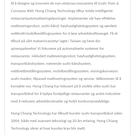
til å designe og innovere de nye utstyrsaccessoarene til Sushi Train &
Conveyor Belt. Hong Chiang Technology tilbyr totale intelligente
restaurantautomatiseringsløsninger. Implementer vår høy-effektive
matleveringsrobot, sushi-bånd, høyhastighetstogsystem og sømløst
nettbrett/mobilbestillingssystem for å løse arbeidskraftmangel. Få et
tilbud på vårt matserviceutstyr laget i Taiwan og heve din
spiseopplevelse! Vi fokuserer på automatiserte systemer for
restauranter, inkludert matleveringsrobot, høyhastighetstogsystem,
transportbåndsystem, roterende sushi-båndsystem,
nettbrettbestillingssystem, mobilbestillingssystem, visningskonveyor,
sushi-maskin, tilpasset matleveringssystem og servise. Velkommen til å
kontakte oss. Hong Chiang har fokusert på å utvikle ulike sushi bar
transportbånd for å hjelpe forskjellige restauranter og andre industrier
med å redusere arbeidskostnader og forbli konkurransedyktige.
Hong Chiang Technology har tilbudt kunder sushi transportbånd siden
2004, både med avansert teknologi og 20 års erfaring, Hong Chiang
Technology sikrer at hver kundes krav blir møtt.