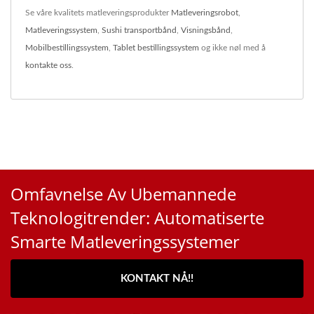
Se våre kvalitets matleveringsprodukter
Matleveringsrobot
,
Matleveringssystem
,
Sushi transportbånd
,
Visningsbånd
,
Mobilbestillingssystem
,
Tablet bestillingssystem
og ikke nøl med å
kontakte oss
.
Omfavnelse Av Ubemannede
Teknologitrender: Automatiserte
Smarte Matleveringssystemer
KONTAKT NÅ!!