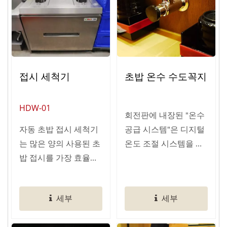
접시 세척기
초밥 온수 수도꼭지
HDW-01
회전판에 내장된 "온수
자동 초밥 접시 세척기
공급 시스템"은 디지털
는 많은 양의 사용된 초
온도 조절 시스템을 사
밥 접시를 가장 효율적
용하여...
인...
세부
세부