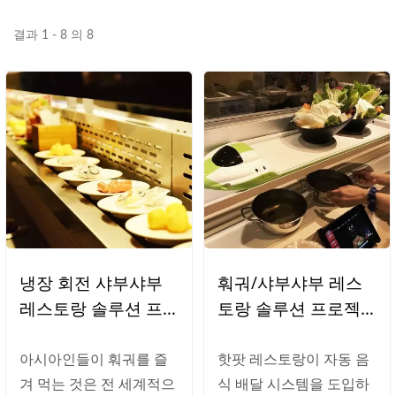
결과 1 - 8 의 8
냉장 회전 샤부샤부
훠궈/샤부샤부 레스
레스토랑 솔루션 프
토랑 솔루션 프로젝
로젝트
트
아시아인들이 훠궈를 즐
핫팟 레스토랑이 자동 음
겨 먹는 것은 전 세계적으
식 배달 시스템을 도입하