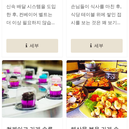
신속 배달 시스템을 도입
손님들이 식사를 마친 후,
한 후, 컨베이어 벨트는
식당 테이블 위에 쌓인 접
더 이상 필요하지 않습니
시를 보는 것은 꽤 보기...
다....
세부
세부
컵케이크 가게 솔루
해산물 볶음 가게 솔