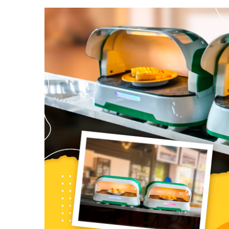
רובוט משלוח מזון (רכבת
מהירה)