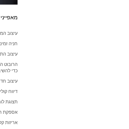
מאפייני
עיצוב המסע
חניה זמינ
עיצוב התקנה 
כדי להשיג
עיצוב חד
דיווח קול
תצוגת לו
אספקת חש
אריזות ק