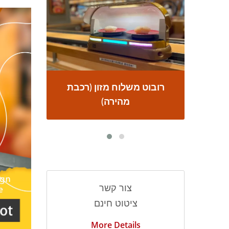
בת
מערכת משלוחי מזון
רוב
צור קשר
ציטוט חינם
More Details