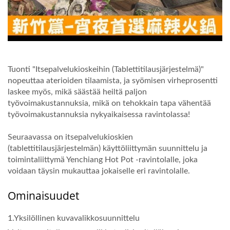
Tuonti "Itsepalvelukioskeihin (Tablettitilausjärjestelmä)"
nopeuttaa aterioiden tilaamista, ja syömisen virheprosentti
laskee myös, mikä säästää heiltä paljon
työvoimakustannuksia, mikä on tehokkain tapa vähentää
työvoimakustannuksia nykyaikaisessa ravintolassa!
Seuraavassa on itsepalvelukioskien
(tablettitilausjärjestelmän) käyttöliittymän suunnittelu ja
toimintaliittymä Yenchiang Hot Pot -ravintolalle, joka
voidaan täysin mukauttaa jokaiselle eri ravintolalle.
Ominaisuudet
1.Yksilöllinen kuvavalikkosuunnittelu