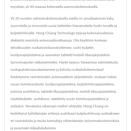
myydään yli 40 maassa kokeneella asennuskokemuksella.
Yli 20 vuoden valmistuskokemuksella meillä on ainutlaatuinen kyky
suunnitella ja innovoida uusia laitteiden lisävarusteita Sushi Junalle ja
kuljetinhihnalle. Hong Chiang Technology tarjoaa kokonaisvaltaisia
älykkäitä ravintola-automaatioratkaisuja. Ota käyttöön korkean
tehokkuuden ruokatoimitusrobottimme, sushi-kuljetin,
luotijunajärjestelmä ja saumaton tabletti/mobiili-tilausjärjestelmä
työvoimapulan ratkaisemiseksi. Hanki tarjous Taiwanissa valmistetusta
ruokapalveluvarusteestamme ja kohota ruokailukokemustasi!
Keskitymme ravintoloiden automaattisiin järjestelmiin, mukaan lukien
ruoan toimitusrobotti, luotijunajärjestelmä, kuljetinhihnajärjestelmä,
pyörivä sushihihna, tabletti-tilausjärjestelmä, mobiili-tilausjärjestelmä,
näyttökuljetin, sushikone, räätälöity ruoan toimitusjärjestelmä ja
astiastot. Tervetuloa ottamaan meihin yhteyttä. Hong Chiang on
keskittynyt kehittämään erilaisia sushibaari kuljetushihnoja auttaakseen
eri ravintoloita ja muita toimialoja vähentämään työvoimakustannuksia
ja pysymään kilpailukykyisinä.