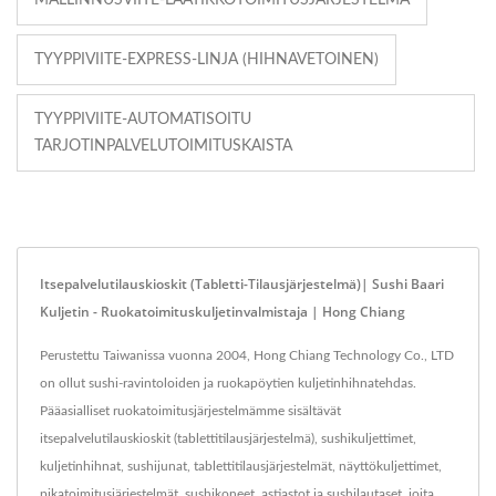
MALLINNUSVIITE-LAATIKKOTOIMITUSJÄRJESTELMÄ
TYYPPIVIITE-EXPRESS-LINJA (HIHNAVETOINEN)
TYYPPIVIITE-AUTOMATISOITU
TARJOTINPALVELUTOIMITUSKAISTA
Itsepalvelutilauskioskit (Tabletti-Tilausjärjestelmä)| Sushi Baari
Kuljetin - Ruokatoimituskuljetinvalmistaja | Hong Chiang
Perustettu Taiwanissa vuonna 2004, Hong Chiang Technology Co., LTD
on ollut sushi-ravintoloiden ja ruokapöytien kuljetinhihnatehdas.
Pääasialliset ruokatoimitusjärjestelmämme sisältävät
itsepalvelutilauskioskit (tablettitilausjärjestelmä), sushikuljettimet,
kuljetinhihnat, sushijunat, tablettitilausjärjestelmät, näyttökuljettimet,
pikatoimitusjärjestelmät, sushikoneet, astiastot ja sushilautaset, joita