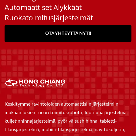
Automaattiset Älykkäät
Ruokatoimitusjärjestelmät
OTA YHTEYTTÄ NYT!!
Keskitymme ravintoloiden automaattisiin järjestelmiin,
mukaan lukien ruoan toimitusrobotti, luotijunajärjestelmä,
kuljetinhihnajärjestelmä, pyörivä sushihihna, tabletti-
tilausjärjestelmä, mobiili-tilausjärjestelmä, näyttökuljetin,