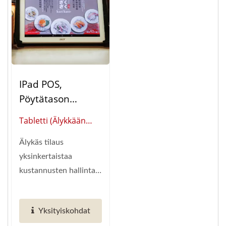
IPad POS,
Pöytätason
Tilaaminen
Tabletti (Älykkään
(Pöytätilaussystee
Ravintola-
Mi)
Älykäs tilaus
Automaation
yksinkertaistaa
Globaali Toimittaja)
kustannusten hallintaa
ja mahdollistaa
vaivattoman
Yksityiskohdat
hallinnan...