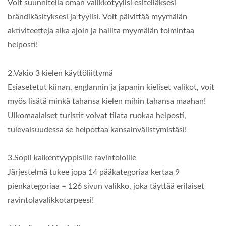
Voit suunnitella oman valikkotyylisi esitelläksesi
brändikäsityksesi ja tyylisi. Voit päivittää myymälän
aktiviteetteja aika ajoin ja hallita myymälän toimintaa
helposti!
2.Vakio 3 kielen käyttöliittymä
Esiasetetut kiinan, englannin ja japanin kieliset valikot, voit
myös lisätä minkä tahansa kielen mihin tahansa maahan!
Ulkomaalaiset turistit voivat tilata ruokaa helposti,
tulevaisuudessa se helpottaa kansainvälistymistäsi!
3.Sopii kaikentyyppisille ravintoloille
Järjestelmä tukee jopa 14 pääkategoriaa kertaa 9
pienkategoriaa = 126 sivun valikko, joka täyttää erilaiset
ravintolavalikkotarpeesi!