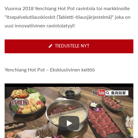
Vuonna 2018 Yenchiang Hot Pot ravintola toi markkinoille
"Itsepalvelutilauskioskit (Tabletti-tilausjärjestelmä)" joka on
uusi innovatiivinen ravintolatyyl!
TIEDUSTELE NYT
Yenchiang Hot Pot－Eksklusiivinen keittiö
Yenchiang Hot Pot－Eksklusiivin