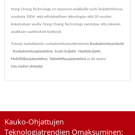
Hong Chiang Technology on tarjonnut asiakkaille sushi-kuljetinhihnoja
vuodesta 2004, sekä edistyksellisen teknologian että 20 vuoden
kokemuksen avulla, Hong Chiang Technology varmistaa, että jokaisen
asiakkaan vaatimukset täyttyvät.
Tutustu laadukkaisiin ruokatoimitustuotteisiimme
Ruokatoimitusrobotti
,
Ruokatoimitusjärjestelmä
,
Sushi-kuljetin
,
Näyttökuljetin
,
Mobiilitilausjärjestelmä
,
Tablettitilausjärjestelmä
ja älä epäröi
Ota meihin yhteyttä
.
Kauko-Ohjattujen
Teknologiatrendien Omaksuminen: