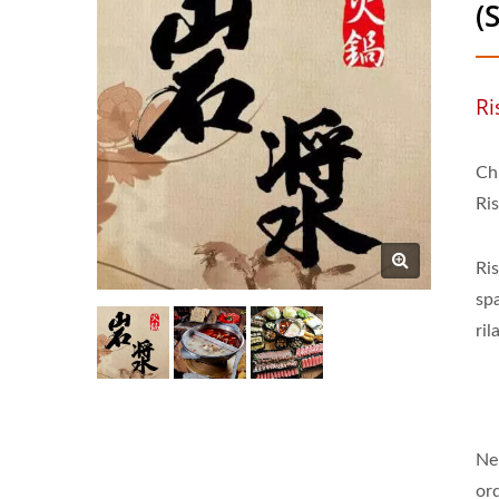
(
Ri
Ch
Ri
Ri
spa
ril
Ne
or