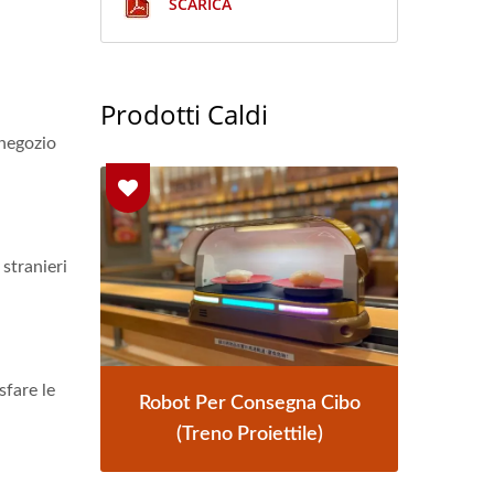
SCARICA
Prodotti Caldi
 negozio
 stranieri
sfare le
Cibo
Sistema Di Consegna Cibo
Ro
Treno