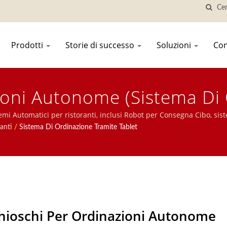
Prodotti
Storie di successo
Soluzioni
Con
ioni Autonome (Sistema Di
Yenchiang Hot Pot | Ristora
mi Automatici per ristoranti, inclusi Robot per Consegna Cibo, sist
azione tramite Tablet, Sistema di Ordinazione Mobile, Nastro Trasp
anti
/
Sistema Di Ordinazione Tramite Tablet
Per Sushi | Hong Chiang
contattarci.
hioschi Per Ordinazioni Autonome