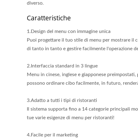
diverso.
Caratteristiche
1.Design del menu con immagine unica
Puoi progettare il tuo stile di menu per mostrare il c
di tanto in tanto e gestire facilmente l'operazione d
2.Interfaccia standard in 3 lingue
Menu in cinese, inglese e giapponese preimpostati, pu
possono ordinare cibo facilmente, in futuro, renderà 
3.Adatto a tutti i tipi di ristoranti
Il sistema supporta fino a 14 categorie principali m
Robot Per Consegna Cibo
Sis
tue varie esigenze di menu per ristoranti!
(Treno Proiettile)
4.Facile per il marketing