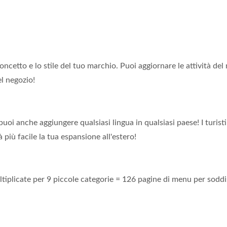
oncetto e lo stile del tuo marchio. Puoi aggiornare le attività del
el negozio!
oi anche aggiungere qualsiasi lingua in qualsiasi paese! I turisti
più facile la tua espansione all'estero!
oltiplicate per 9 piccole categorie = 126 pagine di menu per soddi
tema Di Consegna Cibo
Robot Per Consegna 
Treno
(Treno Proiettile)