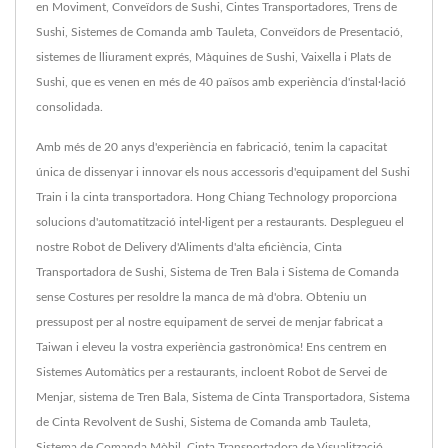
en Moviment, Conveïdors de Sushi, Cintes Transportadores, Trens de
Sushi, Sistemes de Comanda amb Tauleta, Conveïdors de Presentació,
sistemes de lliurament exprés, Màquines de Sushi, Vaixella i Plats de
Sushi, que es venen en més de 40 països amb experiència d'instal·lació
consolidada.
Amb més de 20 anys d'experiència en fabricació, tenim la capacitat
única de dissenyar i innovar els nous accessoris d'equipament del Sushi
Train i la cinta transportadora. Hong Chiang Technology proporciona
solucions d'automatització intel·ligent per a restaurants. Desplegueu el
nostre Robot de Delivery d'Aliments d'alta eficiència, Cinta
Transportadora de Sushi, Sistema de Tren Bala i Sistema de Comanda
sense Costures per resoldre la manca de mà d'obra. Obteniu un
pressupost per al nostre equipament de servei de menjar fabricat a
Taiwan i eleveu la vostra experiència gastronòmica! Ens centrem en
Sistemes Automàtics per a restaurants, incloent Robot de Servei de
Menjar, sistema de Tren Bala, Sistema de Cinta Transportadora, Sistema
de Cinta Revolvent de Sushi, Sistema de Comanda amb Tauleta,
Sistema de Comanda Mòbil, Cinta Transportadora de Visualització,