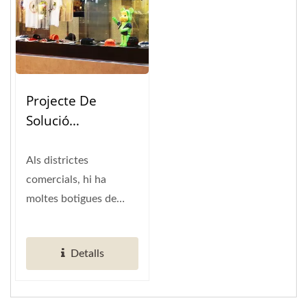
Projecte De
Solució
D'exhibició De
Finestres
Als districtes
comercials, hi ha
moltes botigues de
moda elegants. Cada
botiga elegant i
Detalls
botiga...