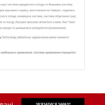
 суші, систему швидкісного поїзда та безшовну систему
харчового сервісу, виготовлене на Тайвані, і підніміть
сного поїзда, конвеєрну систему, систему обертання суші,
та посуд. Ласкаво просимо зв'язатися з нами. Гонг Чіанг
и на працю та залишатися конкурентоспроможними.
ng Technology забезпечує задоволення вимог кожного
 мобільного замовлення
,
Система замовлення планшетів
і
вані
ЗВ'ЯЗАТИСЯ ЗАРАЗ!!