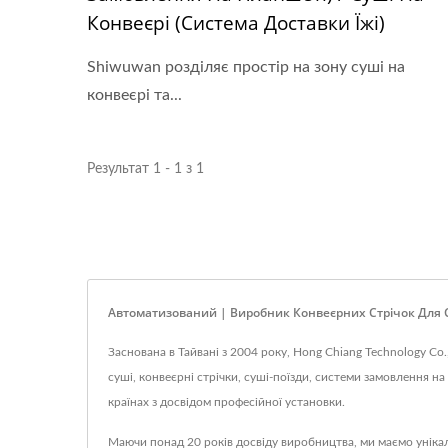
Конвеєрі (Система Доставки Їжі)
Shiwuwan розділяє простір на зону суші на
конвеєрі та...
Результат 1 - 1 з 1
Автоматизований | Виробник Конвеєрних Стрічок Для С
Заснована в Тайвані з 2004 року, Hong Chiang Technology Co
суші, конвеєрні стрічки, суші-поїзди, системи замовлення н
країнах з досвідом професійної установки.
Маючи понад 20 років досвіду виробництва, ми маємо унікал