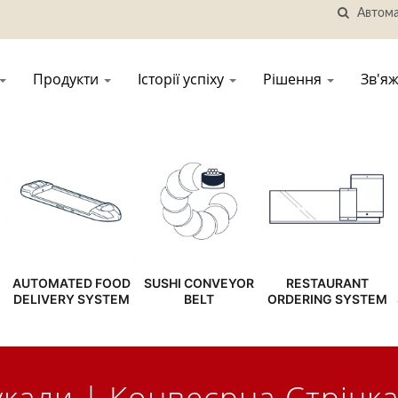
Продукти
Історії успіху
Рішення
Зв'яж
AUTOMATED FOOD
SUSHI CONVEYOR
RESTAURANT
DELIVERY SYSTEM
BELT
ORDERING SYSTEM
али | Конвеєрна Стрічка 