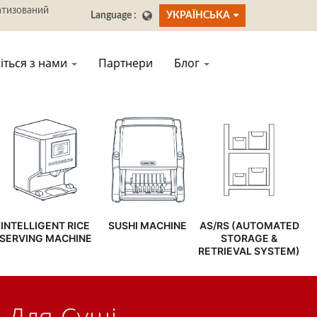
УКРАЇНСЬКА
іться з нами
Партнери
Блог
INTELLIGENT RICE
SUSHI MACHINE
AS/RS (AUTOMATED
SERVING MACHINE
STORAGE &
RETRIEVAL SYSTEM)
Для Суші -