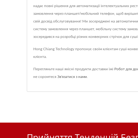
надає повні рішення для автоматизації інтелектуальних рес
замовлення через планшет/мобільний телефон, щоб вирішити 
свій досвід обслуговування! Ми зосереджені на автоматични
систему замовлення через планшет, мобільну систему замовле
зосередився на розробці різних конвеєрних стрічок для су
Hong Chiang Technology пропонує своїм клієнтам суші-конве
клієнта.
Перегляньте наші якісні продукти доставки їжі
Робот для дос
не соромтеся
Зв'язатися з нами
.
Прийняття Тенденцій Безп