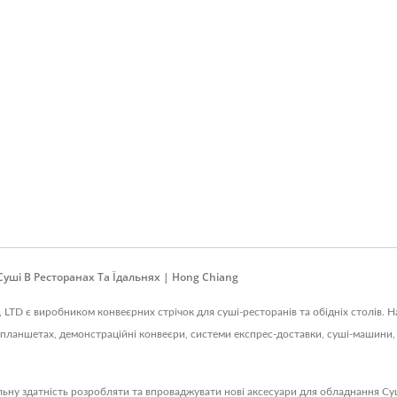
уші В Ресторанах Та Їдальнях | Hong Chiang
., LTD є виробником конвеєрних стрічок для суші-ресторанів та обідніх столів.
а планшетах, демонстраційні конвеєри, системи експрес-доставки, суші-машини, 
ьну здатність розробляти та впроваджувати нові аксесуари для обладнання Суші