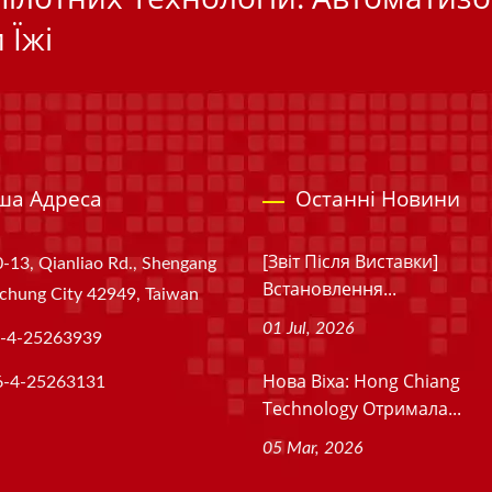
 Їжі
ша Адреса
Останні Новини
[Звіт Після Виставки]
-13, Qianliao Rd., Shengang
Встановлення...
aichung City 42949, Taiwan
01 Jul, 2026
-4-25263939
Нова Віхa: Hong Chiang
6-4-25263131
Technology Отримала...
05 Mar, 2026