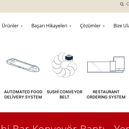
Ürünler
Başarı Hikayeleri
Çözümler
Bize U
AUTOMATED FOOD
SUSHI CONVEYOR
RESTAURANT
DELIVERY SYSTEM
BELT
ORDERING SYSTEM
hi Bar Konveyör Bantı - Ye