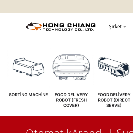
Şirket
SORTING MACHINE
FOOD DELIVERY
FOOD DELIVERY
ROBOT (FRESH
ROBOT (DIRECT
COVER)
SERVE)
OtomatikArandı | Sus