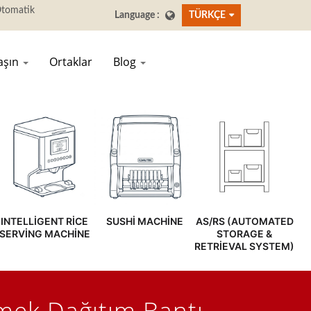
TÜRKÇE
laşın
Ortaklar
Blog
INTELLIGENT RICE
SUSHI MACHINE
AS/RS (AUTOMATED
SERVING MACHINE
STORAGE &
RETRIEVAL SYSTEM)
mek Dağıtım Bantı