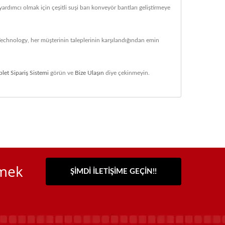
ardımcı olmak için çeşitli suşi barı konveyör bantları geliştirmeye
echnology, her müşterinin taleplerinin karşılandığından emin
blet Sipariş Sistemi
görün ve
Bize Ulaşın
diye çekinmeyin.
emek
ŞIMDI İLETIŞIME GEÇIN!!