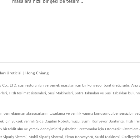
masalara hızlı bir şekilde teslim...
rı Üreticisi | Hong Chiang
., LTD, suşi restoranları ve yemek masaları için bir konveyör bant üreticisidir. Ana 
örleri, Hızlı teslimat sistemleri, Suşi Makineleri, Sofra Takımları ve Suşi Tabakları bul
'nın yeni ekipman aksesuarlarını tasarlama ve yenilik yapma konusunda benzersiz bir y
k için yüksek verimli Gıda Dağıtım Robotumuzu, Sushi Konveyör Bantımızı, Hızlı Tren S
n bir teklif alın ve yemek deneyiminizi yükseltin! Restoranlar için Otomatik Sistemler
 Sipariş Sistemi, Mobil Sipariş Sistemi, Ekran Konveyörü, Sushi Makinesi, Özelleştiri