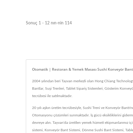
Sonuç 1 - 12 nın-nin 114
Otomatik | Restoran & Yemek Masası Sushi Konveyör Bantla
2004 yılından beri Tayvan merkezli olan Hong Chiang Technology Co
Bantlar, Suşi Trenleri, Tablet Sipariş Sistemleri, Gösterim Konvey
tecrübesi ile satılmaktadır.
20 yılı aşkın üretim tecrübesiyle, Sushi Treni ve Konveyör Bantı
Otomasyonu çözümleri sunmaktadır. İş gücü eksikliklerini giderme
devreye alın. Tayvan'da üretilen yemek hizmeti ekipmanlarımız içi
sistemi, Konveyör Bant Sistemi, Dönme Sushi Bant Sistemi, Tablet