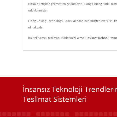
Bizimle iletişime geçmekten çekinmeyin. Hong Chiang, farklı restor
odaklanmıştır.
Hong Chiang Technology, 2004 yılından beri müşterilere sushi kon
olmaktadır.
Kaliteli yemek teslimat ürünlerimizi
Yemek Teslimat Robotu
,
Yeme
İnsansız Teknoloji Trendler
Teslimat Sistemleri