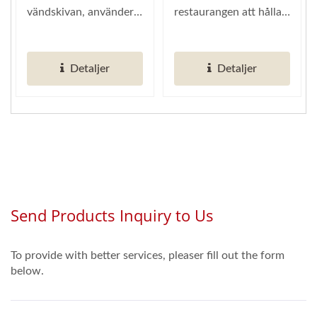
vändskivan, använder
restaurangen att hålla
ett digitalt...
bordet prydligt. För att
minska...
Detaljer
Detaljer