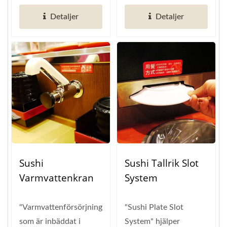
Det skulle sortera bort
under...
Detaljer
Detaljer
maten...
Sushi
Sushi Tallrik Slot
Varmvattenkran
System
"Varmvattenförsörjningssystemet",
"Sushi Plate Slot
som är inbäddat i
System" hjälper