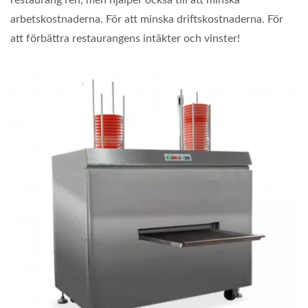
restaurang ren, men hjälper också till att minska
arbetskostnaderna. För att minska driftskostnaderna. För
att förbättra restaurangens intäkter och vinster!