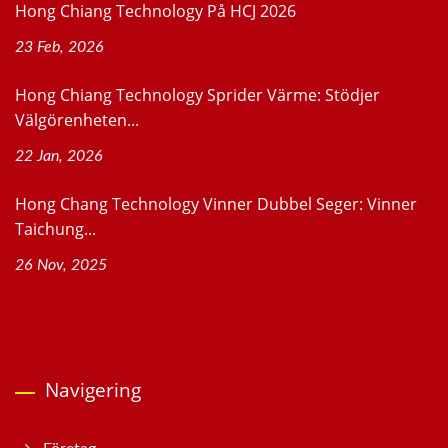
Hong Chiang Technology På HCJ 2026
23 Feb, 2026
Hong Chiang Technology Sprider Värme: Stödjer
Välgörenheten...
22 Jan, 2026
Hong Chang Technology Vinner Dubbel Seger: Vinner
Taichung...
26 Nov, 2025
Navigering