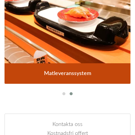
Matleveranssystem
Kontakta oss
Kostnadsfri offert