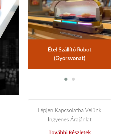
Étel Szállító Rendszer
Lépjen Kapcsolatba Velünk
Ingyenes Árajánlat
További Részletek