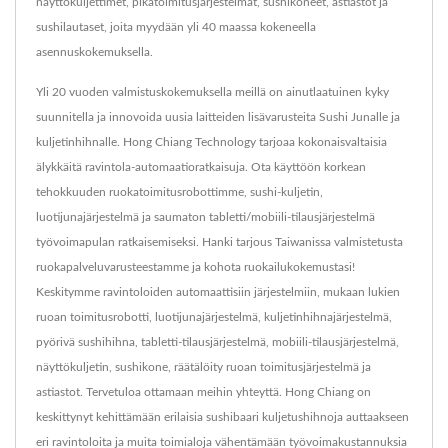
näyttökuljettimet, pikatoimitusjärjestelmät, sushikoneet, astiastot ja
sushilautaset, joita myydään yli 40 maassa kokeneella
asennuskokemuksella.
Yli 20 vuoden valmistuskokemuksella meillä on ainutlaatuinen kyky
suunnitella ja innovoida uusia laitteiden lisävarusteita Sushi Junalle ja
kuljetinhihnalle. Hong Chiang Technology tarjoaa kokonaisvaltaisia
älykkäitä ravintola-automaatioratkaisuja. Ota käyttöön korkean
tehokkuuden ruokatoimitusrobottimme, sushi-kuljetin,
luotijunajärjestelmä ja saumaton tabletti/mobiili-tilausjärjestelmä
työvoimapulan ratkaisemiseksi. Hanki tarjous Taiwanissa valmistetusta
ruokapalveluvarusteestamme ja kohota ruokailukokemustasi!
Keskitymme ravintoloiden automaattisiin järjestelmiin, mukaan lukien
ruoan toimitusrobotti, luotijunajärjestelmä, kuljetinhihnajärjestelmä,
pyörivä sushihihna, tabletti-tilausjärjestelmä, mobiili-tilausjärjestelmä,
näyttökuljetin, sushikone, räätälöity ruoan toimitusjärjestelmä ja
astiastot. Tervetuloa ottamaan meihin yhteyttä. Hong Chiang on
keskittynyt kehittämään erilaisia sushibaari kuljetushihnoja auttaakseen
eri ravintoloita ja muita toimialoja vähentämään työvoimakustannuksia