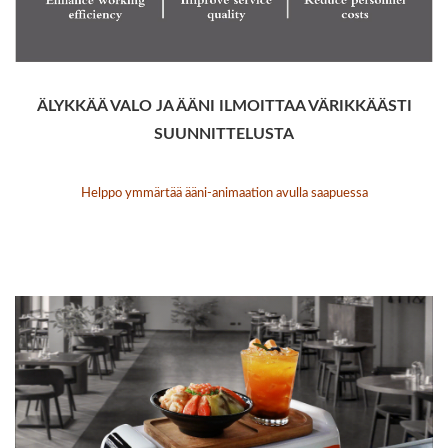
ÄLYKKÄÄ VALO JA ÄÄNI ILMOITTAA VÄRIKKÄÄSTI
SUUNNITTELUSTA
Helppo ymmärtää ääni-animaation avulla saapuessa