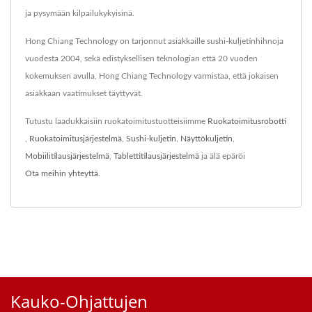
ja pysymään kilpailukykyisinä.
Hong Chiang Technology on tarjonnut asiakkaille sushi-kuljetinhihnoja
vuodesta 2004, sekä edistyksellisen teknologian että 20 vuoden
kokemuksen avulla, Hong Chiang Technology varmistaa, että jokaisen
asiakkaan vaatimukset täyttyvät.
Tutustu laadukkaisiin ruokatoimitustuotteisiimme
Ruokatoimitusrobotti
,
Ruokatoimitusjärjestelmä
,
Sushi-kuljetin
,
Näyttökuljetin
,
Mobiilitilausjärjestelmä
,
Tablettitilausjärjestelmä
ja älä epäröi
Ota meihin yhteyttä
.
Kauko-Ohjattujen