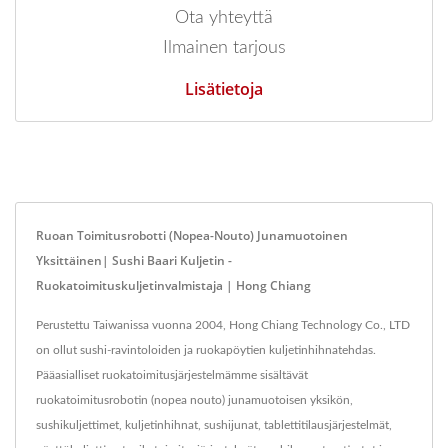
Ota yhteyttä
Ilmainen tarjous
Lisätietoja
Ruoan Toimitusrobotti (Nopea-Nouto) Junamuotoinen
Yksittäinen| Sushi Baari Kuljetin -
Ruokatoimituskuljetinvalmistaja | Hong Chiang
Perustettu Taiwanissa vuonna 2004, Hong Chiang Technology Co., LTD
on ollut sushi-ravintoloiden ja ruokapöytien kuljetinhihnatehdas.
Pääasialliset ruokatoimitusjärjestelmämme sisältävät
ruokatoimitusrobotin (nopea nouto) junamuotoisen yksikön,
sushikuljettimet, kuljetinhihnat, sushijunat, tablettitilausjärjestelmät,