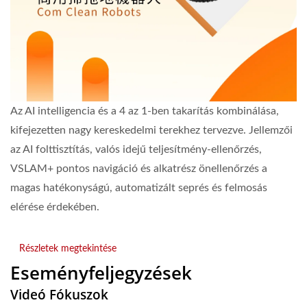
Az AI intelligencia és a 4 az 1-ben takarítás kombinálása,
kifejezetten nagy kereskedelmi terekhez tervezve. Jellemzői
az AI folttisztítás, valós idejű teljesítmény-ellenőrzés,
VSLAM+ pontos navigáció és alkatrész önellenőrzés a
magas hatékonyságú, automatizált seprés és felmosás
elérése érdekében.
Részletek megtekintése
Eseményfeljegyzések
Videó Fókuszok