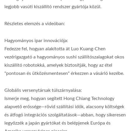
legjobb vasúti kiszállító rendszer gyártója közül.
Részletes elemzés a videóban:
Hagyományos ipar innovációja:
Fedezze fel, hogyan alakította át Luo Kuang-Chen
vezérigazgató a hagyományos sushi szállítószalagokat okos
kiszállító robotokká, amelyek biztosítják, hogy az étel
"pontosan és ütközésmentesen" érkezzen a vásárló kezébe.
Globális versenytársak túlszárnyalása:
Ismerje meg, hogyan segített Hong Chiang Technology
alapvető erőssége—rövid szállítási idők, alacsony költségek
és átfogó integrációs szolgáltatások—abban, hogy sikeresen
legyőzzék a japán gyártókat és belépjenek Európa és