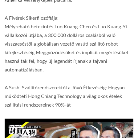
Amerika versenyképes piacaira.
A Fivérek Sikerfilozófiája:
Mélyreható betekintés Luo Kuang-Chen és Luo Kuang-Yi
vállalkozói útjába, a 300,000 dolláros csalásból való
visszaeséstől a globálisan vezető vasúti szállító robot
kifejlesztéséig.Meggyőződésüket és implicit megértésüket
használták fel, hogy új legendát írjanak a tajvani
automatizálásban.
A Sushi Szállítórendszerektől a Jövő Étkezéséig: Hogyan
működteti Hong Chiang Technology a világ okos ételek
szállítási rendszereinek 90%-át