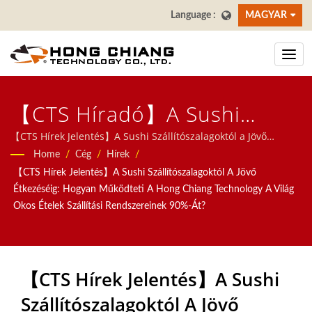
MAGYAR
【CTS Híradó】A Sushi
Szállítószalagoktól Az
【CTS Hírek Jelentés】A Sushi Szállítószalagoktól a Jövő
Étkezéséig: Hogyan működteti a Hong Chiang Technology a
Home
/
Cég
/
Hírek
/
Étkezés Jövőjéig: Hogyan
világ okos ételek szállítási rendszereinek 90%-át? | Az
【CTS Hírek Jelentés】A Sushi Szállítószalagoktól A Jövő
éttermek számára automatikus rendszerekre összpontosítunk,
Működteti A Hong Chiang
Étkezéséig: Hogyan Működteti A Hong Chiang Technology A Világ
beleértve az ételt szállító robotot, a gyorsvonat rendszert, a
Okos Ételek Szállítási Rendszereinek 90%-Át?
Technology A Világ
szállítószalag rendszert, a forgó sushi szalagos rendszert, a
táblagépes rendelési rendszert, a mobil rendelési rendszert, a
Intelligens Étkezési
kijelző szállítószalagot, a sushi gépet, a testreszabott
ételszállító rendszert és az étkészleteket. Üdvözöljük,
Rendszereinek 90%-Át |
【CTS Hírek Jelentés】A Sushi
Szállítószalagoktól A Jövő
Sushi Bár Szállítószalag -