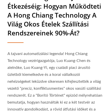
Étkezéséig: Hogyan Működteti
Étel Szállító Szalag Gyártó |
A Hong Chiang Technology A
Hong Chiang
Világ Okos Ételek Szállítási
Rendszereinek 90%-Át?
A tajvani automatizálási legenda! Hong Chiang
Technology vezérigazgatója, Luo Kuang-Chen és
alelnöke, Luo Kuang-Yi, egy családi piaci árusító
üzletből kiemelkedve és a korai vállalkozói
nehézségeket leküzdve sikeresen kifejlesztették a világ
vezető "precíz, konfliktusmentes" okos vasúti szállítási
rendszerét. Ez a "Borító Történet" epizód mélyrehatóan
bemutatja, hogyan használták ki ez a két testvér az
innovatív gondolkodást, a rövid átfutási időket és a