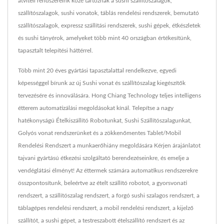
átviteli rendszereink közé tartoznak a sushi szállítószalagok,
szállítószalagok, sushi vonatok, táblás rendelési rendszerek, bemutató
szállítószalagok, expressz szállítási rendszerek, sushi gépek, étkészletek
és sushi tányérok, amelyeket több mint 40 országban értékesítünk,
tapasztalt telepítési háttérrel.
Több mint 20 éves gyártási tapasztalattal rendelkezve, egyedi
képességgel bírunk az új Sushi vonat és szállítószalag kiegészítők
tervezésére és innoválására. Hong Chiang Technology teljes intelligens
étterem automatizálási megoldásokat kínál. Telepítse a nagy
hatékonyságú Ételkiszállító Robotunkat, Sushi Szállítószalagunkat,
Golyós vonat rendszerünket és a zökkenőmentes Tablet/Mobil
Rendelési Rendszert a munkaerőhiány megoldására Kérjen árajánlatot
tajvani gyártású étkezési szolgáltató berendezéseinkre, és emelje a
vendéglátási élményt! Az éttermek számára automatikus rendszerekre
összpontosítunk, beleértve az ételt szállító robotot, a gyorsvonati
rendszert, a szállítószalag rendszert, a forgó sushi szalagos rendszert, a
táblagépes rendelési rendszert, a mobil rendelési rendszert, a kijelző
szállítót, a sushi gépet, a testreszabott ételszállító rendszert és az