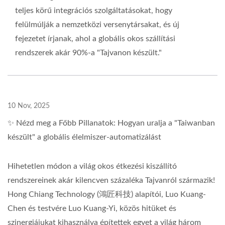
teljes körű integrációs szolgáltatásokat, hogy
felülmúlják a nemzetközi versenytársakat, és új
fejezetet írjanak, ahol a globális okos szállítási
rendszerek akár 90%-a "Tajvanon készült."
10 Nov, 2025
✨ Nézd meg a Főbb Pillanatok: Hogyan uralja a "Taiwanban
készült" a globális élelmiszer-automatizálást
Hihetetlen módon a világ okos étkezési kiszállító
rendszereinek akár kilencven százaléka Tajvanról származik!
Hong Chiang Technology (鴻匠科技) alapítói, Luo Kuang-
Chen és testvére Luo Kuang-Yi, közös hitüket és
szinergiájukat kihasználva építettek egyet a világ három