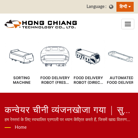
हिन्दी
SORTING
FOOD DELIVERY
FOOD DELIVERY
AUTOMATED
MACHINE
ROBOT (FRESH
ROBOT (DIRECT
FOOD DELIVERY
COVER)
SERVE)
SYSTEM
कन्वेयर चीनी व्यंजनखोजा गया | सुशी
बार कन्वेयर बेल्ट - खाद्य वितरण बेल्ट
हम रेस्तरां के लिए स्वचालित प्रणाली पर ध्यान केंद्रित करते हैं, जिसमें खाद्य वितरण
रोबोट, बुलेट ट्रेन प्रणाली, कन्वेयर बेल्ट प्रणाली, घूमने वाली शशी बेल्ट प्रणाली,
Home
निर्माता | हांग चियांग
टैबलेट ऑर्डरिंग प्रणाली, मोबाइल ऑर्डरिंग प्रणाली, डिस्प्ले कन्वेयर, सुशी मशीन,