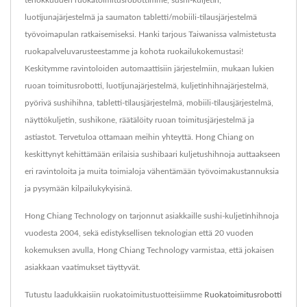
tehokkuuden ruokatoimitusrobottimme, sushi-kuljetin,
luotijunajärjestelmä ja saumaton tabletti/mobiili-tilausjärjestelmä
työvoimapulan ratkaisemiseksi. Hanki tarjous Taiwanissa valmistetusta
ruokapalveluvarusteestamme ja kohota ruokailukokemustasi!
Keskitymme ravintoloiden automaattisiin järjestelmiin, mukaan lukien
ruoan toimitusrobotti, luotijunajärjestelmä, kuljetinhihnajärjestelmä,
pyörivä sushihihna, tabletti-tilausjärjestelmä, mobiili-tilausjärjestelmä,
näyttökuljetin, sushikone, räätälöity ruoan toimitusjärjestelmä ja
astiastot. Tervetuloa ottamaan meihin yhteyttä. Hong Chiang on
keskittynyt kehittämään erilaisia sushibaari kuljetushihnoja auttaakseen
eri ravintoloita ja muita toimialoja vähentämään työvoimakustannuksia
ja pysymään kilpailukykyisinä.
Hong Chiang Technology on tarjonnut asiakkaille sushi-kuljetinhihnoja
vuodesta 2004, sekä edistyksellisen teknologian että 20 vuoden
kokemuksen avulla, Hong Chiang Technology varmistaa, että jokaisen
asiakkaan vaatimukset täyttyvät.
Tutustu laadukkaisiin ruokatoimitustuotteisiimme
Ruokatoimitusrobotti