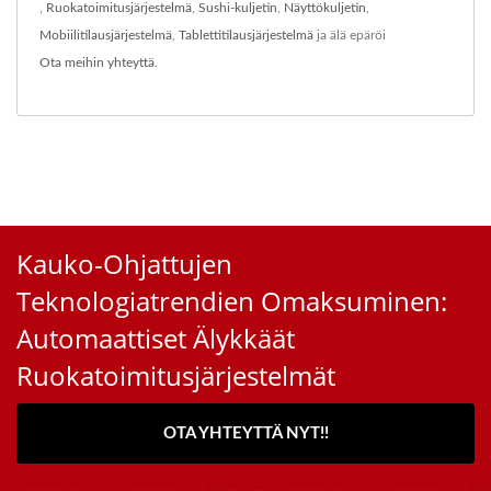
,
Ruokatoimitusjärjestelmä
,
Sushi-kuljetin
,
Näyttökuljetin
,
Mobiilitilausjärjestelmä
,
Tablettitilausjärjestelmä
ja älä epäröi
Ota meihin yhteyttä
.
Kauko-Ohjattujen
Teknologiatrendien Omaksuminen:
Automaattiset Älykkäät
Ruokatoimitusjärjestelmät
OTA YHTEYTTÄ NYT!!