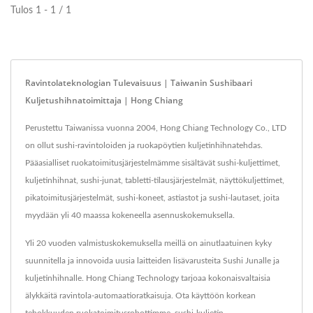
Tulos 1 - 1 / 1
Ravintolateknologian Tulevaisuus | Taiwanin Sushibaari
Kuljetushihnatoimittaja | Hong Chiang
Perustettu Taiwanissa vuonna 2004, Hong Chiang Technology Co., LTD
on ollut sushi-ravintoloiden ja ruokapöytien kuljetinhihnatehdas.
Pääasialliset ruokatoimitusjärjestelmämme sisältävät sushi-kuljettimet,
kuljetinhihnat, sushi-junat, tabletti-tilausjärjestelmät, näyttökuljettimet,
pikatoimitusjärjestelmät, sushi-koneet, astiastot ja sushi-lautaset, joita
myydään yli 40 maassa kokeneella asennuskokemuksella.
Yli 20 vuoden valmistuskokemuksella meillä on ainutlaatuinen kyky
suunnitella ja innovoida uusia laitteiden lisävarusteita Sushi Junalle ja
kuljetinhihnalle. Hong Chiang Technology tarjoaa kokonaisvaltaisia
älykkäitä ravintola-automaatioratkaisuja. Ota käyttöön korkean