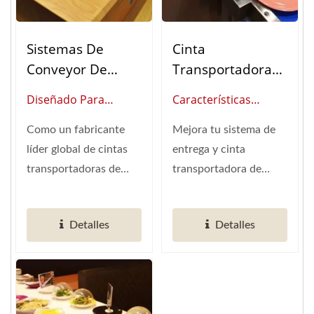
Sistemas De
Cinta
Conveyor De
Transportadora
Sushi Comerciales
De Alimentos
Diseñado Para
Características
Personalizados:
(Características
Comedores De Alto
Opcionales
Soluciones
Opcionales)
Como un fabricante
Mejora tu sistema de
Volumen: Sistemas
(Proveedor Global De
Automatizadas
líder global de cintas
entrega y cinta
De Conveyor De
Automatización De
De Entrega De
transportadoras de
transportadora de
Sushi Automatizados
Restaurantes
Comida
sushi automatizadas
sushi con nuestros
Comprobados En El
Inteligentes)
con más...
complementos como...
Campo
Detalles
Detalles