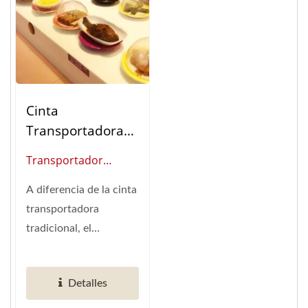
Cinta
Transportadora
Magnética De
Transportador
Alimentos
Magnético De Sushi
A diferencia de la cinta
(Proveedor Global De
transportadora
Automatización De
tradicional, el
Restaurantes
"Transportador
Inteligentes)
Magnético" de Hong...
Detalles