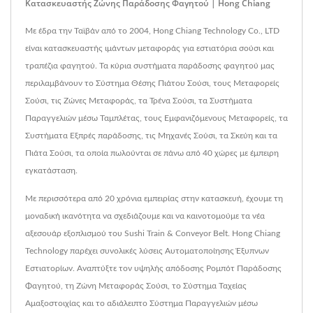
Κατασκευαστής Ζώνης Παράδοσης Φαγητού | Hong Chiang
Με έδρα την Ταϊβάν από το 2004, Hong Chiang Technology Co., LTD
είναι κατασκευαστής ιμάντων μεταφοράς για εστιατόρια σούσι και
τραπέζια φαγητού. Τα κύρια συστήματα παράδοσης φαγητού μας
περιλαμβάνουν το Σύστημα Θέσης Πιάτου Σούσι, τους Μεταφορείς
Σούσι, τις Ζώνες Μεταφοράς, τα Τρένα Σούσι, τα Συστήματα
Παραγγελιών μέσω Ταμπλέτας, τους Εμφανιζόμενους Μεταφορείς, τα
Συστήματα Εξπρές παράδοσης, τις Μηχανές Σούσι, τα Σκεύη και τα
Πιάτα Σούσι, τα οποία πωλούνται σε πάνω από 40 χώρες με έμπειρη
εγκατάσταση.
Με περισσότερα από 20 χρόνια εμπειρίας στην κατασκευή, έχουμε τη
μοναδική ικανότητα να σχεδιάζουμε και να καινοτομούμε τα νέα
αξεσουάρ εξοπλισμού του Sushi Train & Conveyor Belt. Hong Chiang
Technology παρέχει συνολικές λύσεις Αυτοματοποίησης Έξυπνων
Εστιατορίων. Αναπτύξτε τον υψηλής απόδοσης Ρομπότ Παράδοσης
Φαγητού, τη Ζώνη Μεταφοράς Σούσι, το Σύστημα Ταχείας
Αμαξοστοιχίας και το αδιάλειπτο Σύστημα Παραγγελιών μέσω