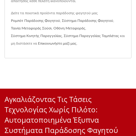
απαιτήσεις κάθε πελάτη ικανοποιούνται.
Δείτε τα ποιοτικά προϊόντα παράδοσης φαγητού μας
Ρομπότ Παράδοσης Φαγητού
,
Σύστημα Παράδοσης Φαγητού
,
Ταινία Μεταφοράς Σούσι
,
Οθόνη Μεταφοράς
,
Σύστημα Κινητής Παραγγελίας
,
Σύστημα Παραγγελίας Ταμπλέτας
και
μη διστάσετε να
Επικοινωνήστε μαζί μας
.
Αγκαλιάζοντας Τις Τάσεις
Τεχνολογίας Χωρίς Πιλότο:
Αυτοματοποιημένα Έξυπνα
Συστήματα Παράδοσης Φαγητού