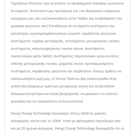
Ταμπλέτας/Κινητού για να λύσετε τα προβλήματα έλλειψης εργατικού
δυναμικού. Αποκτήστε μια προσφορά για τον εξοπλισμό υπηρεσιών
τροφίμων μας που κατασκευάζεται στην Ταϊβάν και αναβαθμίστε την
εμπειρία φαγητού σας! Εστιάζουμε σε αυτόματα συστήματα για
εστιατόρια, συμπεριλαμβανομένων ρομπότ παράδοσης φαγητού,
συστήματος ταχείας μεταφοράς, συστήματος μεταφορικής ταινίας,
συστήματος περιστρεφόμενης ταινίας σούσι, συστήματος
παραγγελιών μέσω tablet, συστήματος παραγγελιών μέσω κινητού,
οθόνης μεταφορικής ταινίας, μηχανής σούσι, προσαρμοσμένου
συστήματος παράδοσης φαγητού και σερβίτσιων. Καλώς ήρθατε να
επικοινωνήσετε μαζί μας. Ο Χονγκ Τσιάνγκ έχει επικεντρωθεί στην
ανάπτυξη διαφόρων ιμάντων μεταφοράς σούσι για να βοηθήσει
διάφορα εστιατόρια και άλλες βιομηχανίες να μειώσουν το κόστος
εργασίας και να παραμείνουν ανταγωνιστικά.
Hong Chiang Technology προσφέρει στους πελάτες ιμάντες
μεταφοράς σούσι από το 2004, τόσο με προηγμένη τεχνολογία όσο
και με 20 χρόνια εμπειρίας, Hong Chiang Technology διασφαλίζει ότι οι