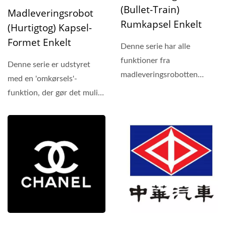
(Bullet-Train)
Madleveringsrobot
Rumkapsel Enkelt
(Hurtigtog) Kapsel-
Formet Enkelt
Denne serie har alle
funktioner fra
Denne serie er udstyret
madleveringsrobotten
med en 'omkørsels'-
(Bullet Train). Desuden har
funktion, der gør det muligt
den den ekstra...
at navigere banen...