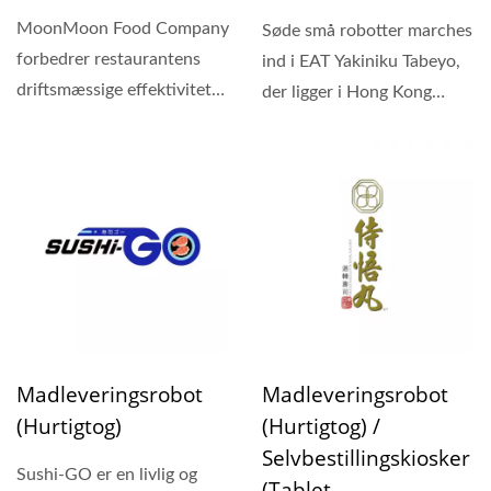
MoonMoon Food Company
Søde små robotter marches
forbedrer restaurantens
ind i EAT Yakiniku Tabeyo,
driftsmæssige effektivitet
der ligger i Hong Kong
med Hong Chiang
Riverside Garden....
madleveringsrobot...
Madleveringsrobot
Madleveringsrobot
(Hurtigtog)
(Hurtigtog) /
Selvbestillingskiosker
Sushi-GO er en livlig og
(Tablet-