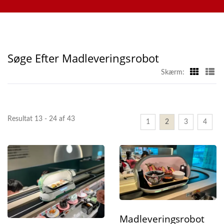
tabletbestillingssystemer, mobilbestillingssystemer,
Producent | Hong Chiang
displaytransportører, sushi-maskiner, tilpassede
madleveringssystemer og service, kontakt os venligst.
Søge Efter Madleveringsrobot
Skærm:
Resultat 13 - 24 af 43
1
2
3
4
Madleveringsrobot