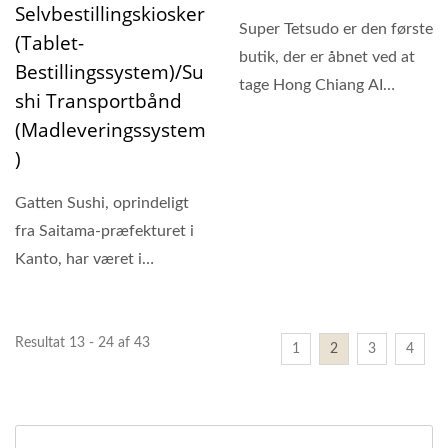
Selvbestillingskiosker
Super Tetsudo er den første
(Tablet-
butik, der er åbnet ved at
Bestillingssystem)/Su
tage Hong Chiang AI
Shi Transportbånd
Intelligente Robotter,...
(Madleveringssystem
)
Gatten Sushi, oprindeligt
fra Saitama-præfekturet i
Kanto, har været i
branchen i mere end 30
år,...
Resultat 13 - 24 af 43
1
2
3
4