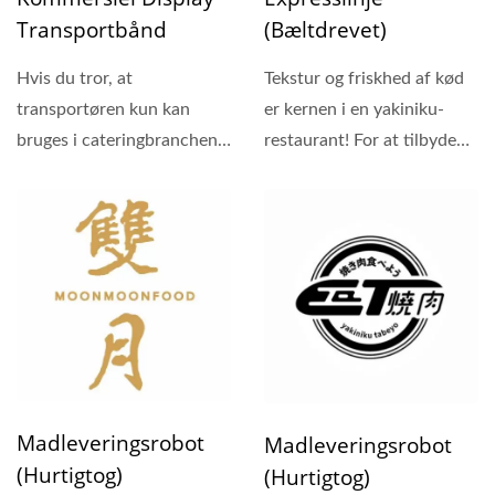
Transportbånd
(Bæltdrevet)
Hvis du tror, at
Tekstur og friskhed af kød
transportøren kun kan
er kernen i en yakiniku-
bruges i cateringbranchen,
restaurant! For at tilbyde
så må du overveje det
den bedste kvalitet...
igen....
Madleveringsrobot
Madleveringsrobot
(Hurtigtog)
(Hurtigtog)