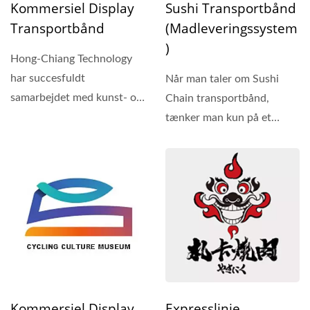
Kommersiel Display
Sushi Transportbånd
Transportbånd
(Madleveringssystem
)
Hong-Chiang Technology
har succesfuldt
Når man taler om Sushi
samarbejdet med kunst- og
Chain transportbånd,
kulturcentre samt
tænker man kun på et
forskellige...
billede af at spise på en
restaurant?...
Kommersiel Display
Expresslinje