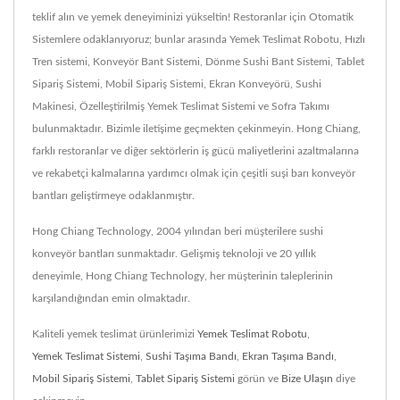
teklif alın ve yemek deneyiminizi yükseltin! Restoranlar için Otomatik
Sistemlere odaklanıyoruz; bunlar arasında Yemek Teslimat Robotu, Hızlı
Tren sistemi, Konveyör Bant Sistemi, Dönme Sushi Bant Sistemi, Tablet
Sipariş Sistemi, Mobil Sipariş Sistemi, Ekran Konveyörü, Sushi
Makinesi, Özelleştirilmiş Yemek Teslimat Sistemi ve Sofra Takımı
bulunmaktadır. Bizimle iletişime geçmekten çekinmeyin. Hong Chiang,
farklı restoranlar ve diğer sektörlerin iş gücü maliyetlerini azaltmalarına
ve rekabetçi kalmalarına yardımcı olmak için çeşitli suşi barı konveyör
bantları geliştirmeye odaklanmıştır.
Hong Chiang Technology, 2004 yılından beri müşterilere sushi
konveyör bantları sunmaktadır. Gelişmiş teknoloji ve 20 yıllık
deneyimle, Hong Chiang Technology, her müşterinin taleplerinin
karşılandığından emin olmaktadır.
Kaliteli yemek teslimat ürünlerimizi
Yemek Teslimat Robotu
,
Yemek Teslimat Sistemi
,
Sushi Taşıma Bandı
,
Ekran Taşıma Bandı
,
Mobil Sipariş Sistemi
,
Tablet Sipariş Sistemi
görün ve
Bize Ulaşın
diye