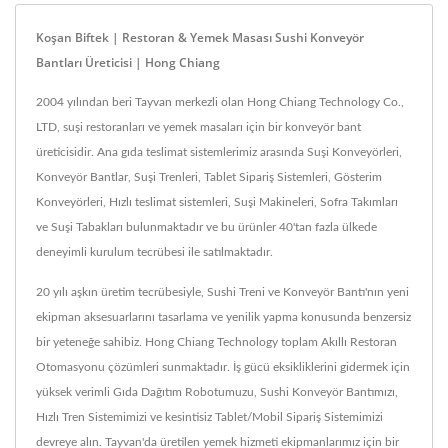
Koşan Biftek | Restoran & Yemek Masası Sushi Konveyör
Bantları Üreticisi | Hong Chiang
2004 yılından beri Tayvan merkezli olan Hong Chiang Technology Co.,
LTD, suşi restoranları ve yemek masaları için bir konveyör bant
üreticisidir. Ana gıda teslimat sistemlerimiz arasında Suşi Konveyörleri,
Konveyör Bantlar, Suşi Trenleri, Tablet Sipariş Sistemleri, Gösterim
Konveyörleri, Hızlı teslimat sistemleri, Suşi Makineleri, Sofra Takımları
ve Suşi Tabakları bulunmaktadır ve bu ürünler 40'tan fazla ülkede
deneyimli kurulum tecrübesi ile satılmaktadır.
20 yılı aşkın üretim tecrübesiyle, Sushi Treni ve Konveyör Bantı'nın yeni
ekipman aksesuarlarını tasarlama ve yenilik yapma konusunda benzersiz
bir yeteneğe sahibiz. Hong Chiang Technology toplam Akıllı Restoran
Otomasyonu çözümleri sunmaktadır. İş gücü eksikliklerini gidermek için
yüksek verimli Gıda Dağıtım Robotumuzu, Sushi Konveyör Bantımızı,
Hızlı Tren Sistemimizi ve kesintisiz Tablet/Mobil Sipariş Sistemimizi
devreye alın. Tayvan'da üretilen yemek hizmeti ekipmanlarımız için bir