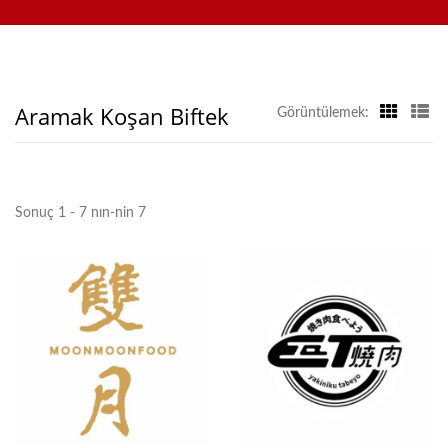
Sistemi, Mobil Sipariş Sistemi, Ekran Konveyörü, Sushi
Hong Chiang
Makinesi, Özelleştirilmiş Yemek Teslimat Sistemi ve Sofra
Takımı bulunmaktadır. Bizimle iletişime geçmekten
çekinmeyin.
Aramak Koşan Biftek
Görüntülemek:
Sonuç 1 - 7 nın-nin 7