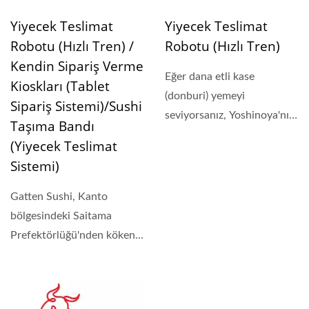
Yiyecek Teslimat
Yiyecek Teslimat
Robotu (Hızlı Tren) /
Robotu (Hızlı Tren)
Kendin Sipariş Verme
Eğer dana etli kase
Kioskları (Tablet
(donburi) yemeyi
Sipariş Sistemi)/Sushi
seviyorsanız, Yoshinoya'nın
Taşıma Bandı
sizin için yabancı
(Yiyecek Teslimat
olmadığını...
Sistemi)
Gatten Sushi, Kanto
bölgesindeki Saitama
Prefektörlüğü'nden köken
alarak 30 yıldan fazla...