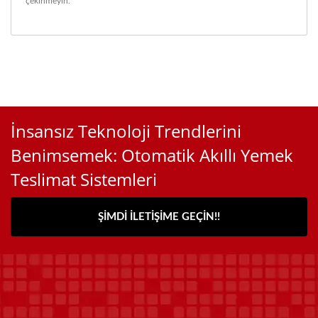
çekinmeyin.
İnsansız Teknoloji Trendlerini
Benimsemek: Otomatik Akıllı Yemek
Teslimat Sistemleri
ŞIMDI İLETIŞIME GEÇIN!!