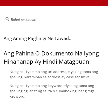
sistema ng sinturon ng shshi, sistema ng pag -order ng tablet,
Belt | Hong Chiang
sistema ng pag -order ng mobile, display conveyor, sushi
machine, na -customize na sistema ng paghahatid ng
pagkain, at mga kagamitan sa mesa, maligayang pagdating
upang makipag -ugnay sa amin.
Ang Aming Paghingi Ng Tawad...
Ang Pahina O Dokumento Na Iyong
Hinahanap Ay Hindi Matagpuan.
Kung nai-type mo ang url address, tiyaking tama ang
spelling, karamihan sa address ay case sensitive.
Kung nai-type mo ang keyword, tiyaking tama ang
spelling ng lahat ng salita o sumubok ng ibang mga
keyword.