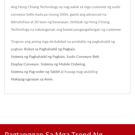
Ang Hong Chiang Technology ay nag-aalok sa mga customer ng sushi
conveyor belts mula pa noong 2004, gamit ang advanced na
teknolohiya at 20 taon ng karanasan, tinitiyak ng Hong Chiang
Technology na natutugunan ang bawat pangangailangan ng customer.
Tingnan ang aming mga de-kalidad na produkto ng paghahatid ng
pagkain
Robot sa Paghahatid ng Pagkain
,
Sistema ng Paghahatid ng Pagkain
,
Sushi Conveyor Belt
,
Display Conveyor
,
Sistema ng Mobile Ordering
,
Sistema ng Pag-order ng Tablet
at huwag mag-atubiling
Makipag-ugnayan sa Amin
.
Pagtanggap Sa Mga Trend Ng