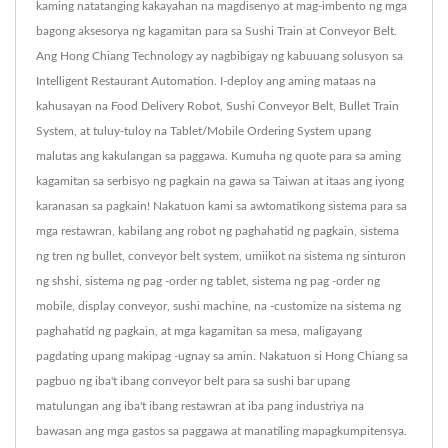
kaming natatanging kakayahan na magdisenyo at mag-imbento ng mga
bagong aksesorya ng kagamitan para sa Sushi Train at Conveyor Belt.
Ang Hong Chiang Technology ay nagbibigay ng kabuuang solusyon sa
Intelligent Restaurant Automation. I-deploy ang aming mataas na
kahusayan na Food Delivery Robot, Sushi Conveyor Belt, Bullet Train
System, at tuluy-tuloy na Tablet/Mobile Ordering System upang
malutas ang kakulangan sa paggawa. Kumuha ng quote para sa aming
kagamitan sa serbisyo ng pagkain na gawa sa Taiwan at itaas ang iyong
karanasan sa pagkain! Nakatuon kami sa awtomatikong sistema para sa
mga restawran, kabilang ang robot ng paghahatid ng pagkain, sistema
ng tren ng bullet, conveyor belt system, umiikot na sistema ng sinturon
ng shshi, sistema ng pag -order ng tablet, sistema ng pag -order ng
mobile, display conveyor, sushi machine, na -customize na sistema ng
paghahatid ng pagkain, at mga kagamitan sa mesa, maligayang
pagdating upang makipag -ugnay sa amin. Nakatuon si Hong Chiang sa
pagbuo ng iba't ibang conveyor belt para sa sushi bar upang
matulungan ang iba't ibang restawran at iba pang industriya na
bawasan ang mga gastos sa paggawa at manatiling mapagkumpitensya.