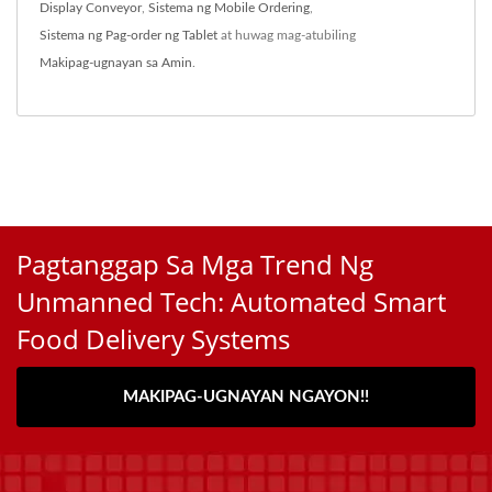
Display Conveyor
,
Sistema ng Mobile Ordering
,
Sistema ng Pag-order ng Tablet
at huwag mag-atubiling
Makipag-ugnayan sa Amin
.
Pagtanggap Sa Mga Trend Ng
Unmanned Tech: Automated Smart
Food Delivery Systems
MAKIPAG-UGNAYAN NGAYON!!