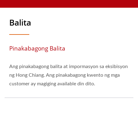
order gamit ang Tablet, Self-Ordering Kiosks, Kagamitan ng
Sushi Train
Balita
Pinakabagong Balita
Ang pinakabagong balita at impormasyon sa eksibisyon
ng Hong Chiang. Ang pinakabagong kwento ng mga
customer ay magiging available din dito.