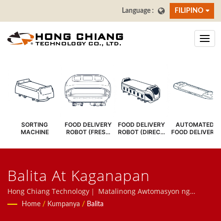
FILIPINO
SORTING
FOOD DELIVERY
FOOD DELIVERY
AUTOMATED
MACHINE
ROBOT (FRESH
ROBOT (DIRECT
FOOD DELIVERY
COVER)
SERVE)
SYSTEM
Balita At Kaganapan
Hong Chiang Technology｜ Matalinong Awtomasyon ng
Restawran - Robot sa Paghahatid ng Pagkain, Sushi Conveyor
Home
/
Kumpanya
/
Balita
Belt, Food Conveyor Belt, Robot ng Restawran, Sistema ng Pag-