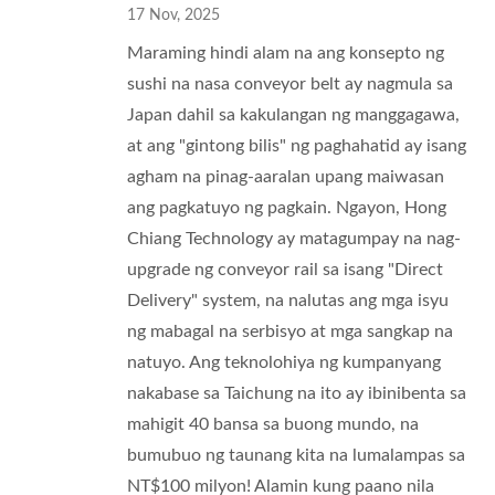
17 Nov, 2025
Maraming hindi alam na ang konsepto ng
sushi na nasa conveyor belt ay nagmula sa
Japan dahil sa kakulangan ng manggagawa,
at ang "gintong bilis" ng paghahatid ay isang
agham na pinag-aaralan upang maiwasan
ang pagkatuyo ng pagkain. Ngayon, Hong
Chiang Technology ay matagumpay na nag-
upgrade ng conveyor rail sa isang "Direct
Delivery" system, na nalutas ang mga isyu
ng mabagal na serbisyo at mga sangkap na
natuyo. Ang teknolohiya ng kumpanyang
nakabase sa Taichung na ito ay ibinibenta sa
mahigit 40 bansa sa buong mundo, na
bumubuo ng taunang kita na lumalampas sa
NT$100 milyon! Alamin kung paano nila