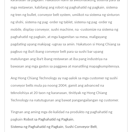
mga restawran, kabilang ang robot ng paghahatid ng pagkain, sistema
ng tren ng bullet, conveyor belt system, umiikot na sistema ng sinturon
ng shshi, sistema ng pag -order ng tablet, sistema ng pag -order ng
mobile, display conveyor, sushi machine, na -customize na sistema ng
paghahatid ng pagkain, at mga kagamitan sa mesa, maligayang
pagdating upang makipag -ugnay sa amin. Nakatuon si Hong Chiang sa
pagbuo ng iba't ibang conveyor belt para sa sushi bar upang
matulungan ang iba't ibang restawran at iba pang industriya na
bawasan ang mga gastos sa paggawa at manatiling mapagkumpitensya.
Ang Hong Chiang Technology ay nag-aalok sa mga customer ng sushi
conveyor belts mula pa noong 2004, gamit ang advanced na
teknolohiya at 20 taon ng karanasan, tinitiyak ng Hong Chiang
Technology na natutugunan ang bawat pangangailangan ng customer.
Tingnan ang aming mga de-kalidad na produkto ng paghahatid ng
pagkain
Robot sa Paghahatid ng Pagkain
,
Sistema ng Paghahatid ng Pagkain
,
Sushi Conveyor Belt
,