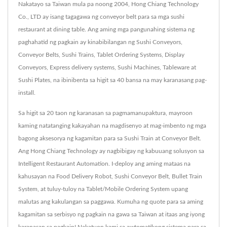
Nakatayo sa Taiwan mula pa noong 2004, Hong Chiang Technology
Co., LTD ay isang tagagawa ng conveyor belt para sa mga sushi
restaurant at dining table. Ang aming mga pangunahing sistema ng
paghahatid ng pagkain ay kinabibilangan ng Sushi Conveyors,
Conveyor Belts, Sushi Trains, Tablet Ordering Systems, Display
Conveyors, Express delivery systems, Sushi Machines, Tableware at
Sushi Plates, na ibinibenta sa higit sa 40 bansa na may karanasang pag-
install.
Sa higit sa 20 taon ng karanasan sa pagmamanupaktura, mayroon
kaming natatanging kakayahan na magdisenyo at mag-imbento ng mga
bagong aksesorya ng kagamitan para sa Sushi Train at Conveyor Belt.
Ang Hong Chiang Technology ay nagbibigay ng kabuuang solusyon sa
Intelligent Restaurant Automation. I-deploy ang aming mataas na
kahusayan na Food Delivery Robot, Sushi Conveyor Belt, Bullet Train
System, at tuluy-tuloy na Tablet/Mobile Ordering System upang
malutas ang kakulangan sa paggawa. Kumuha ng quote para sa aming
kagamitan sa serbisyo ng pagkain na gawa sa Taiwan at itaas ang iyong
karanasan sa pagkain! Nakatuon kami sa awtomatikong sistema para sa