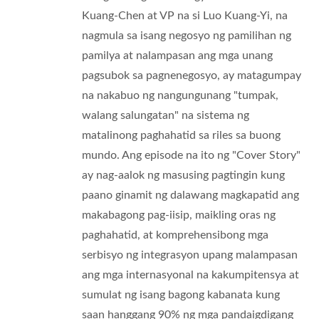
Kuang-Chen at VP na si Luo Kuang-Yi, na
nagmula sa isang negosyo ng pamilihan ng
pamilya at nalampasan ang mga unang
pagsubok sa pagnenegosyo, ay matagumpay
na nakabuo ng nangungunang "tumpak,
walang salungatan" na sistema ng
matalinong paghahatid sa riles sa buong
mundo. Ang episode na ito ng "Cover Story"
ay nag-aalok ng masusing pagtingin kung
paano ginamit ng dalawang magkapatid ang
makabagong pag-iisip, maikling oras ng
paghahatid, at komprehensibong mga
serbisyo ng integrasyon upang malampasan
ang mga internasyonal na kakumpitensya at
sumulat ng isang bagong kabanata kung
saan hanggang 90% ng mga pandaigdigang