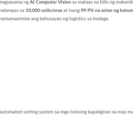
 nagsasama ng
AI Computer Vision
sa mataas na bilis ng mekanik
malampas sa
10,000 units/oras
at isang
99.9% na antas ng katu
namamaximize ang kahusayan ng logistics sa bodega.
utomated sorting system sa mga totoong kapaligiran na may m