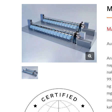
M
Ma
Au
An
nag
na
99
ng
mg
mo
ka