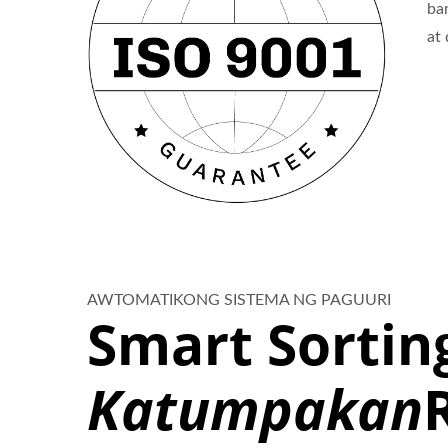
ba
at
AWTOMATIKONG SISTEMA NG PAGUURI
Smart Sortin
Katumpakan