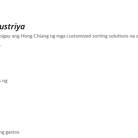
ustriya
bigay ang Hong Chiang ng mga customized sorting solutions na
.
Sistema Ng Paghahatid Ng
Robot Sa Paghah
Pagkain Sa Tren
Pagkain (Bullet
astos