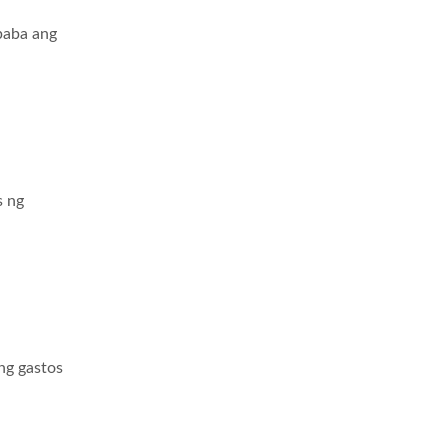
a ang
astos