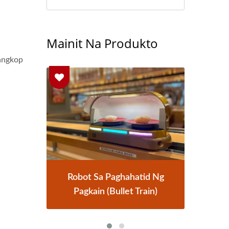
Mainit Na Produkto
 angkop
atid Ng
Sistema Ng Paghahatid Ng
 Train)
Pagkain Sa Tren