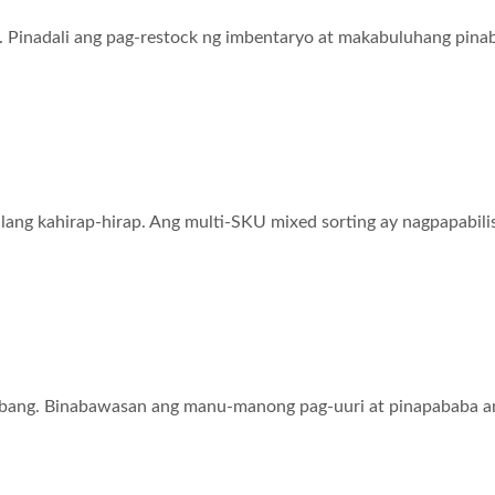
 Pinadali ang pag-restock ng imbentaryo at makabuluhang pinabab
kahirap-hirap. Ang multi-SKU mixed sorting ay nagpapabilis ng
ang. Binabawasan ang manu-manong pag-uuri at pinapababa ang g