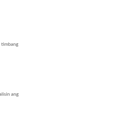
mbang
in ang