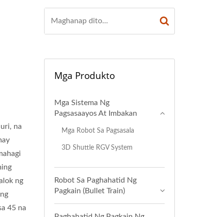
Mga Produkto
Mga Sistema Ng
Pagsasaayos At Imbakan
uri, na
Mga Robot Sa Pagsasala
may
3D Shuttle RGV System
mahagi
ming
Robot Sa Paghahatid Ng
alok ng
Pagkain (Bullet Train)
 ng
sa 45 na
Paghahatid Ng Pagkain Ng