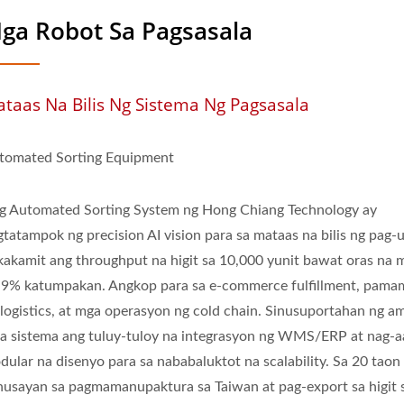
ga Robot Sa Pagsasala
taas Na Bilis Ng Sistema Ng Pagsasala
tomated Sorting Equipment
g Automated Sorting System ng Hong Chiang Technology ay
tatampok ng precision AI vision para sa mataas na bilis ng pag-u
kakamit ang throughput na higit sa 10,000 yunit bawat oras na 
.9% katumpakan. Angkop para sa e-commerce fulfillment, pama
 logistics, at mga operasyon ng cold chain. Sinusuportahan ng a
a sistema ang tuluy-tuloy na integrasyon ng WMS/ERP at nag-a
dular na disenyo para sa nababaluktot na scalability. Sa 20 taon
husayan sa pagmamanupaktura sa Taiwan at pag-export sa higit 