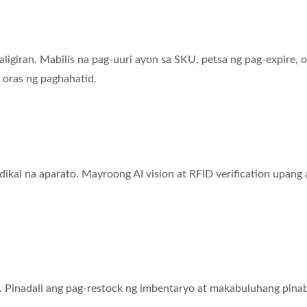
an. Mabilis na pag-uuri ayon sa SKU, petsa ng pag-expire, o ti
s ng paghahatid.
na aparato. Mayroong AI vision at RFID verification upang alis
 Pinadali ang pag-restock ng imbentaryo at makabuluhang pinabab