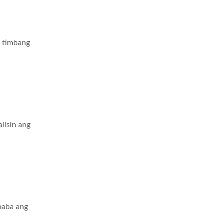
mbang
in ang
a ang