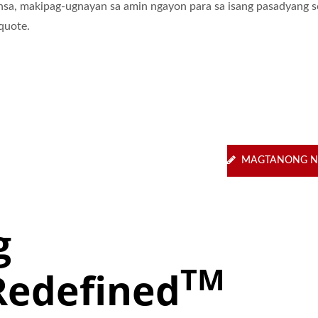
nsa, makipag-ugnayan sa amin ngayon para sa isang pasadyang 
 quote.
MAGTANONG N
g
TM
Redefined