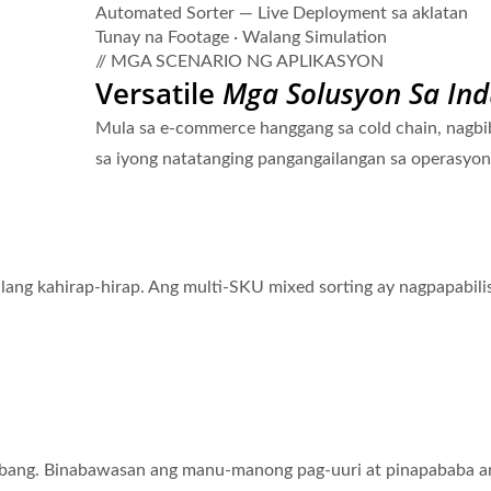
Automated Sorter — Live Deployment sa aklatan
Tunay na Footage · Walang Simulation
// MGA SCENARIO NG APLIKASYON
Versatile
Mga Solusyon Sa Ind
Mula sa e-commerce hanggang sa cold chain, nagbi
sa iyong natatanging pangangailangan sa operasyon
kahirap-hirap. Ang multi-SKU mixed sorting ay nagpapabilis ng
Robot Sa Paghahatid Ng
Pagkain (Bullet Train)
ang. Binabawasan ang manu-manong pag-uuri at pinapababa ang g