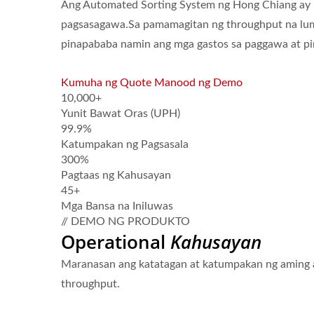
Ang Automated Sorting System ng Hong Chiang ay
pagsasagawa.Sa pamamagitan ng throughput na lu
pinapababa namin ang mga gastos sa paggawa at pi
Kumuha ng Quote
Manood ng Demo
10,000+
Yunit Bawat Oras (UPH)
99.9%
Katumpakan ng Pagsasala
300%
Pagtaas ng Kahusayan
45+
Mga Bansa na Iniluwas
// DEMO NG PRODUKTO
Operational
Kahusayan
Maranasan ang katatagan at katumpakan ng aming a
throughput.