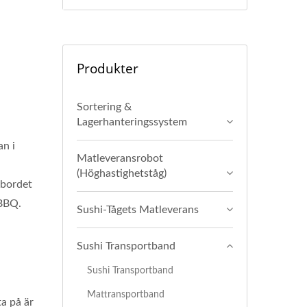
Produkter
Sortering &
Lagerhanteringssystem
an i
Matleveransrobot
(Höghastighetståg)
tbordet
 BBQ.
Sushi-Tågets Matleverans
Sushi Transportband
Sushi Transportband
a
Mattransportband
ta på är