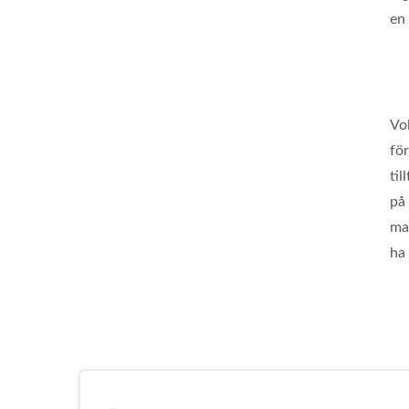
en 
Vo
fö
til
på
mag
ha 