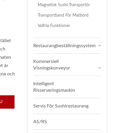
Magnetisk Sushi-Transportör
Transportband För Matbord
Valfria Funktioner
tället
Restaurangbeställningssystem
och
 maten
Kommersiell
t är
Visningskonveyor
ikna och
Intelligent
Risserveringsmaskin
U
Servis För Sushirestaurang
AS/RS