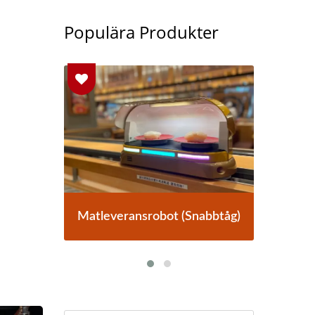
Populära Produkter
abbtåg)
Matleveranssystem
Ma