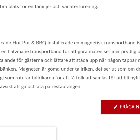
bra plats för en familje- och vänåterförening.
lcano Hot Pot & BBQ installerade en magnetisk transportband is
r en halvmåne transportband för att göra maten ser mer prydlig 
ltalande för gästerna och lättare att städa upp när någon tappar
 bänken. Magneten är gömd under tallriken, det ser ut som om de
i som roterar tallrikarna för att få folk att samlas för att bli nyf
avsikt att gå och äta på restaurangen.
FRÅGA N