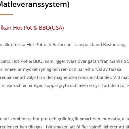
Matleveranssystem)
lkan Hot Pot & BBQ(USA)
n allra första Hot Pot och Barbecue Transportband Restaurang
lcano Hot Pot & BBQ, som ligger tvärs över gatan från Gamla St
ssimmee, är mycket rymlig och ren och har ett urval av färska
gredienser att välja från det magnetiska transportbandet. Vid ma
 ni var och en er egen soppa-gryta och även en grill att dela för
n att kombinera hot pot och grillning är smart och innovativ, all
redienser kan tillagas i två smaker, att få fler valmöjligheter att ä