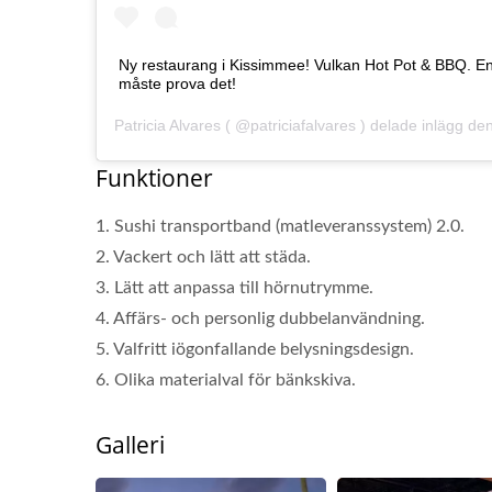
Ny restaurang i Kissimmee! Vulkan Hot Pot & BBQ. En
måste prova det!
Patricia Alvares
( @patriciafalvares ) delade inlägg den 1
Funktioner
1. Sushi transportband (matleveranssystem) 2.0.
2. Vackert och lätt att städa.
3. Lätt att anpassa till hörnutrymme.
4. Affärs- och personlig dubbelanvändning.
Matleveransrobot (Snabbtåg)
5. Valfritt iögonfallande belysningsdesign.
6. Olika materialval för bänkskiva.
Galleri