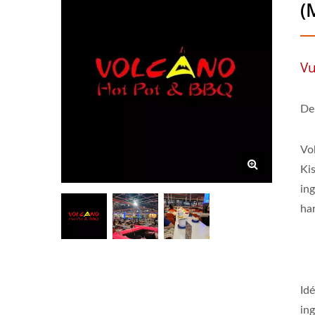
(
Vu
De
Vo
Ki
in
har
Idé
ing