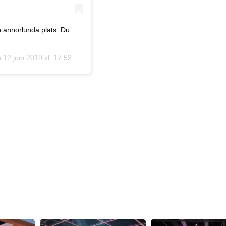
 annorlunda plats. Du
2 juni 2019 kl. 17:52 PDT
Matleveranssystem
Matleveransrobot (Sn