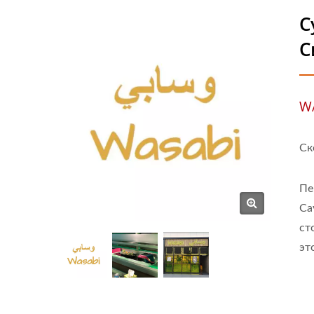
С
С
WA
Ск
Пе
Са
ст
эт