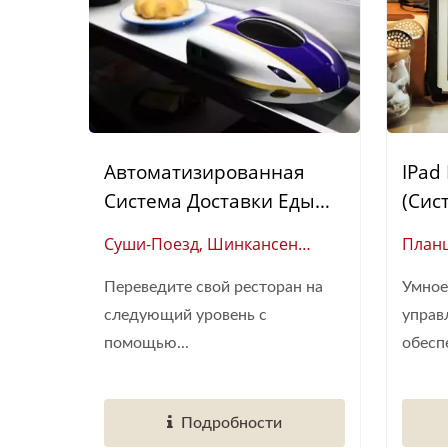
Автоматизированная
IPad
Система Доставки Еды
(Сис
Шинкансен (Суши-Поезд)
Стол
Суши-Поезд, Шинкансен
Планш
(Глобальный Поставщик
Поста
Переведите свой ресторан на
Умное
Умной Автоматизации
Умных
следующий уровень с
управ
Ресторанов)
помощью...
обеспе
Подробности