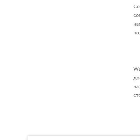
Со
со
на
по
Wa
до
на
ст