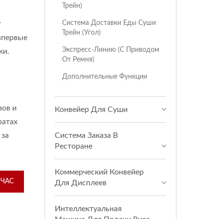
Трейн)
Система Доставки Еды Суши
т
Трейн (Угол)
впервые
Экспресс-Линию (с Приводом
ки.
От Ремня)
Дополнительные Функции
зов и
Конвейер Для Суши
ратах
 за
Система Заказа В
Ресторане
Коммерческий Конвейер
ЙЧАС
Для Дисплеев
Интеллектуальная