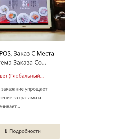
 POS, Заказ С Места
тема Заказа Со
а)
ет (Глобальный
вщик Автоматизации
 заказание упрощает
 Ресторанов)
ление затратами и
чивает...
Подробности