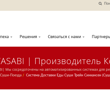
спеха
Решения
Связаться с нами
Партнер
ASABI | Производитель 
И Столовых | Hong Chiang
I| Мы сосредоточены на автоматизированных системах для рес
, систему вращающегося суши-лента, систему заказа с помощь
 Суши-Поезда
/
Система Доставки Еды Суши Трейн Синкансен (Суш
ю систему доставки еды и посуду. Добро пожаловать, чтобы свя