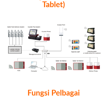
Tablet)
Fungsi Pelbagai