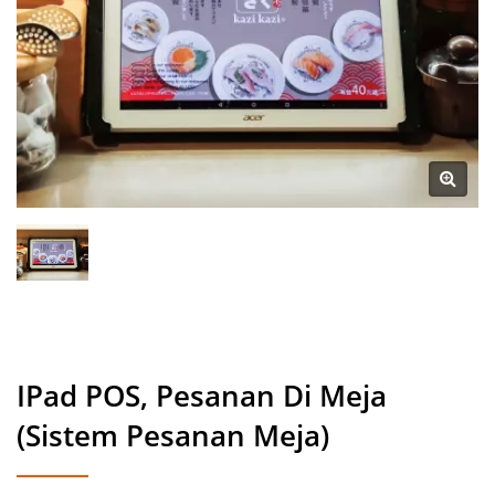
IPad POS, Pesanan Di Meja
(Sistem Pesanan Meja)