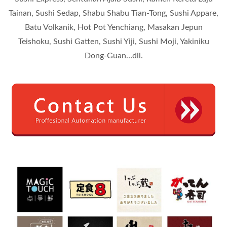
Tainan, Sushi Sedap, Shabu Shabu Tian-Tong, Sushi Appare,
Batu Volkanik, Hot Pot Yenchiang, Masakan Jepun
Teishoku, Sushi Gatten, Sushi Yiji, Sushi Moji, Yakiniku
Dong-Guan
…dll.