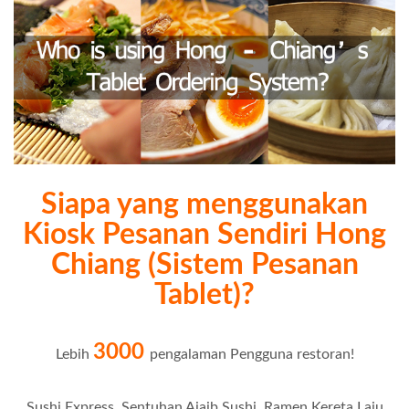
Siapa yang menggunakan
Kiosk Pesanan Sendiri Hong
Chiang (Sistem Pesanan
Tablet)?
3000
Lebih
pengalaman Pengguna restoran!
Sushi Express, Sentuhan Ajaib Sushi, Ramen Kereta Laju