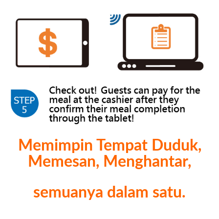
Memimpin Tempat Duduk,
Memesan, Menghantar,
semuanya dalam satu.