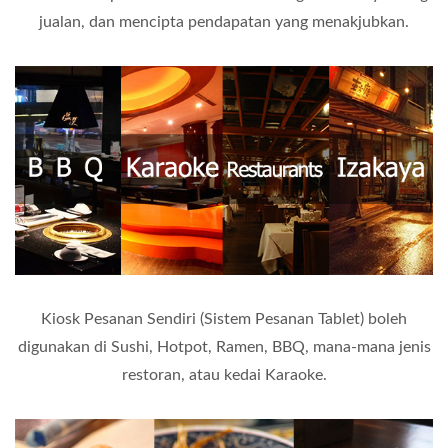
jualan, dan mencipta pendapatan yang menakjubkan.
Kiosk Pesanan Sendiri (Sistem Pesanan Tablet) boleh
digunakan di Sushi, Hotpot, Ramen, BBQ, mana-mana jenis
restoran, atau kedai Karaoke.