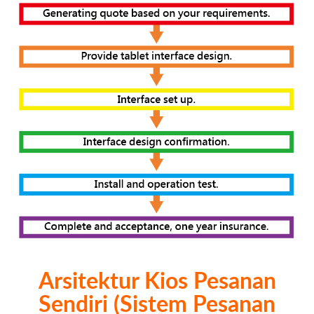
Arsitektur Kios Pesanan
Sendiri (Sistem Pesanan